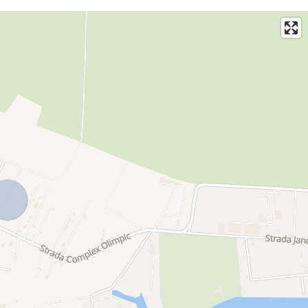
ietate de valoare într-o locație de prestigiu. Vă invităm să descoperiți