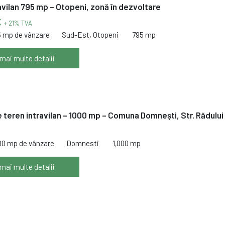
avilan 795 mp – Otopeni, zonă în dezvoltare
€
+ 21% TVA
5 mp de vânzare
Sud-Est, Otopeni
795 mp
 mai multe detalii
 teren intravilan – 1000 mp – Comuna Domnești, Str. Rădului
000 mp de vânzare
Domnesti
1,000 mp
 mai multe detalii