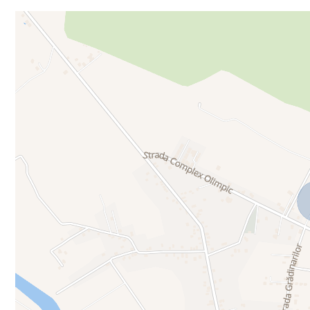
Acest teren reprezintă o oportunitate rară de a achiziționa o propr
potențialul acestui loc deosebit. CONTACT: 0748010586