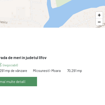
vada de meri in judetul Ilfov
 €
(negociabil)
,291 mp de vânzare
Micsunesti-Moara
70,291 mp
 mai multe detalii