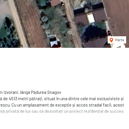
Harta
în Izvorani, lângă Pădurea Snagov
de 4513 metri pătrați, situat în una dintre cele mai exclusiviste și
verescu. Cu un amplasament de excepție și acces stradal facil, acest
nță privată de lux sau să dezvoltați un proiect rezidențial de succes.
ntimitatea și spațiul necesar pentru a construi o reședință de vis,