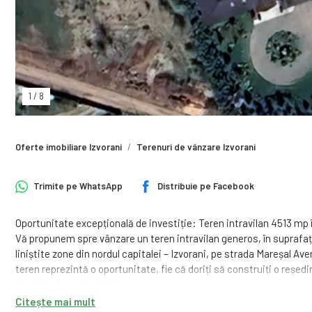
1
/
8
Oferte imobiliare Izvorani
Terenuri de vânzare Izvorani
Trimite pe
WhatsApp
Distribuie pe
Facebook
Oportunitate excepțională de investiție: Teren intravilan 4513 mp 
Vă propunem spre vânzare un teren intravilan generos, în suprafață 
liniștite zone din nordul capitalei – Izvorani, pe strada Mareșal A
teren reprezintă o oportunitate, fie că doriți să construiți o reședi
otențial și oportunități:
Citește mai mult
Reședință privată: Dimensiunile generoase ale terenului vă oferă i