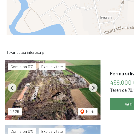
Te-ar putea interesa și:
Comision 0%
Exclusivitate
Ferma si li
459,000
Teren de 70
Previous
Next
Vezi
1
/
26
Harta
Comision 0%
Exclusivitate