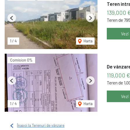
Teren intr
139,000 
Teren de 79
Previous
Next
Vezi
1
/
4
Harta
Comision 0%
De vânzare
119,000 €
Teren de 1,
Previous
Next
Vezi
1
/
4
Harta
Înapoi la Terenuri de vânzare