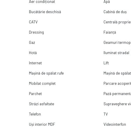
Aer condiționat
Apă
Apartament ideal pentru cei care își doresc confort, acces rapid c
Bucătărie deschisă
Cabină de duș
modern și securizat.
CATV
Centrală proprie
Dressing
Faianță
Gaz
Geamuri termo
Hotă
Iluminat stradal
Internet
Lift
Mașină de spălat rufe
Mașină de spăla
Mobilat complet
Parcare acoperi
Parchet
Pază permanent
Străzi asfaltate
Supraveghere v
Telefon
TV
Uși interior MDF
Videointerfon