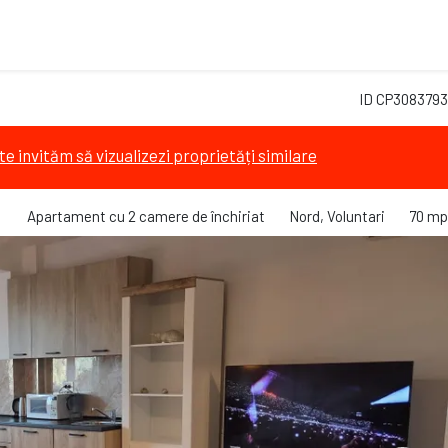
ID CP3083793
te invităm să vizualizezi proprietăți similare
Apartament cu 2 camere de închiriat
Nord, Voluntari
70 mp