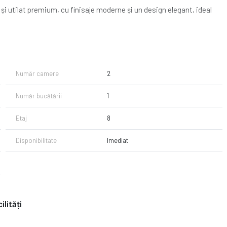
i utilat premium, cu finisaje moderne și un design elegant, ideal
itate, loc de joacă pentru copii și include acces facil către multiple
Număr camere
2
Număr bucătării
1
Etaj
8
Disponibilitate
Imediat
ilități