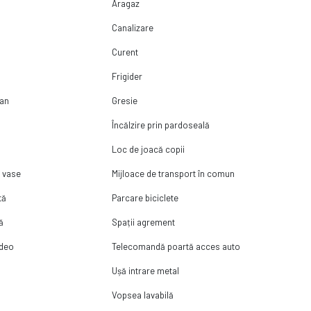
Aragaz
ătre zona de business Pipera și facilități premium într-un complex
Canalizare
Curent
Frigider
pan
Gresie
Încălzire prin pardoseală
Loc de joacă copii
t vase
Mijloace de transport în comun
tă
Parcare biciclete
ă
Spații agrement
ideo
Telecomandă poartă acces auto
Ușă intrare metal
Vopsea lavabilă