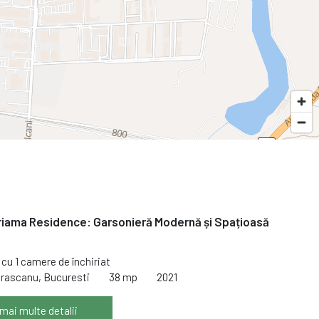
riama Residence: Garsonieră Modernă și Spațioasă
cu 1 camere de închiriat
trascanu, Bucuresti
38 mp
2021
 mai multe detalii