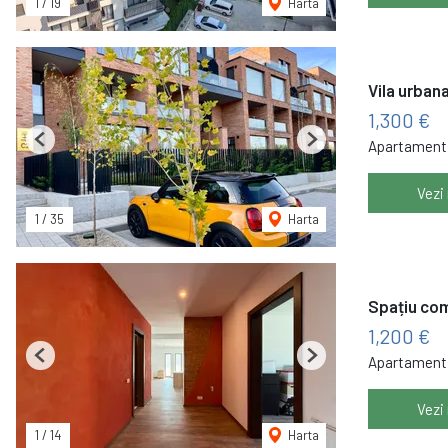
1
/
19
Harta
Vila urbana
1,300 €
Apartament 
Previous
Next
Vezi
1
/
35
Harta
Spațiu come
1,200 €
Apartament 
Previous
Next
Vezi
1
/
14
Harta