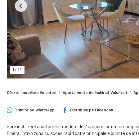
Previous
1
/
25
Oferte imobiliare Voluntari
Apartamente de închiriat Voluntari
Ap
Trimite pe
WhatsApp
Distribuie pe
Facebook
Spre închiriere apartament modern de 2 camere, situat în complexu
Pipera, într-o zonă cu acces rapid către principalele puncte de inte