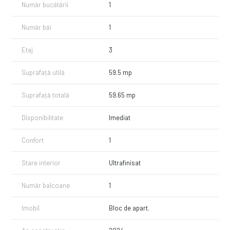
Număr bucătării
1
Apartamentul are o suprafață utilă de 59,65 mp, la care se adaugă un
balcon de 5,04 mp, rezultând o suprafață totală de 64,69 mp.
Număr băi
1
Compartimentarea este una dintre cele mai reușite din cadrul
complexului:
Etaj
3
living generos – 20,95 mp;
bucătărie separată – 9,20 mp;
Suprafață utilă
59.5 mp
dormitor matrimonial – 14,11 mp;
dressing dedicat – 3,55 mp;
Suprafață totală
59.65 mp
debara/cămară – 3,06 mp;
baie – 4,90 mp;
Disponibilitate
Imediat
hol de acces;
balcon.
Confort
1
Spațiile de depozitare (dressing + debara) reprezintă un avantaj rar
întâlnit la apartamentele cu 2 camere și oferă un nivel de confort
Stare interior
Ultrafinisat
superior în utilizarea de zi cu zi.
Dotări
Număr balcoane
1
se vinde complet mobilat și utilat;
mobilier modern, de calitate;
Imobil
Bloc de apart.
bucătărie complet echipată;
aer condiționat;