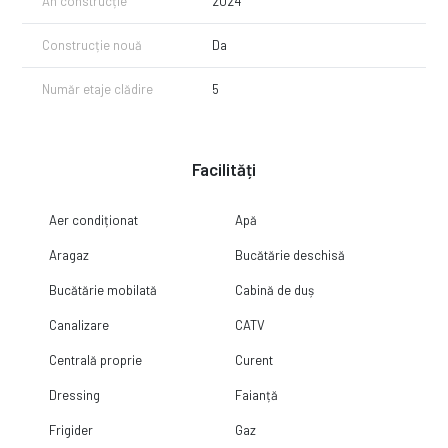
An construcție
2024
balcon;
lift;
Construcție nouă
Da
loc de parcare suprateran inclus;
vedere către curtea interioară a ansamblului, oferind liniște și
intimitate.
Număr etaje clădire
5
Despre MTM Pipera Residence
Ansamblul MTM Pipera Residence este amplasat într-una dintre cele
mai dinamice zone rezidențiale din nordul Capitalei, în imediata
Facilități
apropiere a rondului OMV Pipera și a Lacului Pipera.
Locația oferă acces rapid către:
Aer condiționat
Apă
zona de business Pipera – Dimitrie Pompeiu;
Aragaz
Bucătărie deschisă
stația de metrou Pipera;
Promenada Mall;
Bucătărie mobilată
Cabină de duș
Băneasa Shopping City;
Pipera Plaza;
Canalizare
CATV
restaurante, cafenele, supermarketuri și centre de fitness;
școli și grădinițe internaționale.
Centrală proprie
Curent
Complexul beneficiază de acces securizat, spații verzi și proximitatea
Dressing
Faianță
promenadei de lângă lac, oferind un stil de viață confortabil și modern.
Frigider
Gaz