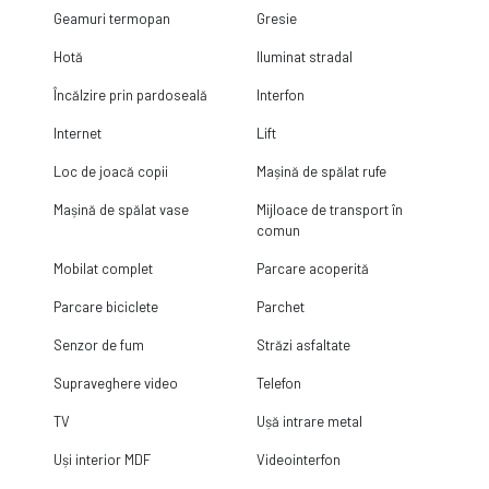
Avantaje
Geamuri termopan
Gresie
✔ Compartimentare eficientă
Hotă
Iluminat stradal
✔ Living de aproape 21 mp
Încălzire prin pardoseală
Interfon
✔ Dressing și debara
Internet
Lift
✔ Balcon
Loc de joacă copii
Mașină de spălat rufe
✔ Vedere către curtea interioară
Mașină de spălat vase
Mijloace de transport în
✔ Loc de parcare inclus
comun
✔ Se vinde complet mobilat și utilat
Mobilat complet
Parcare acoperită
✔ Persoană fizică – fără TVA
Parcare biciclete
Parchet
Disponibil imediat.
Senzor de fum
Străzi asfaltate
Pentru informații suplimentare sau programarea unei vizionări, vă
Supraveghere video
Telefon
stăm la dispoziție.
TV
Ușă intrare metal
Uși interior MDF
Videointerfon