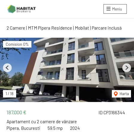
Meniu
2 Camere | MTM Pipera Residence | Mobilat | Parcare inclusă
Comision 0%
Previous
Next
1
/
18
Harta
187,000 €
ID CP3166344
Apartament cu 2 camere de vânzare
Pipera, Bucuresti
59.5 mp
2024