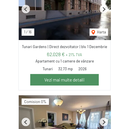
Previous
Next
1
/
16
Harta
Tunari Gardens | Direct dezvoltator | blv. 1 Decembrie
62,028 €
+ 21% TVA
Apartament cu 1 camere de vânzare
Tunari
32.73 mp
2026
Vezi mai multe detalii
Comision 0%
Previous
Next