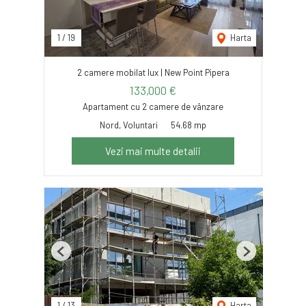
1
/
19
Harta
2 camere mobilat lux | New Point Pipera
133,000 €
Apartament cu 2 camere de vânzare
Nord, Voluntari
54.68 mp
Vezi mai multe detalii
Previous
Next
1
/
13
Harta