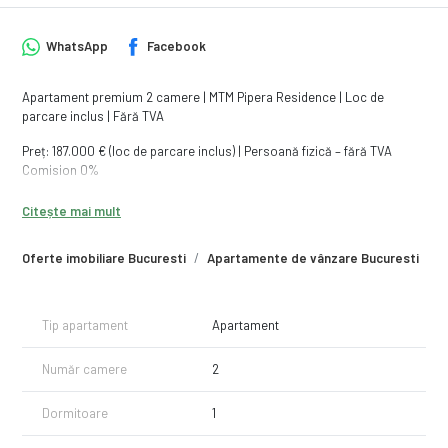
WhatsApp
Facebook
Apartament premium 2 camere | MTM Pipera Residence | Loc de
parcare inclus | Fără TVA
Preț: 187.000 € (loc de parcare inclus) | Persoană fizică – fără TVA
Comision 0%
Vă prezentăm spre vânzare un apartament modern cu 2 camere, situat
Citește mai mult
în MTM Pipera Residence, unul dintre cele mai apreciate ansambluri
rezidențiale din nordul Bucureștiului.
Oferte imobiliare Bucuresti
Apartamente de vânzare Bucuresti
A
Poziționat la etajul 3, apartamentul beneficiază de o compartimentare
excelentă, finisaje moderne și mobilier de calitate, fiind alegerea ideală
atât pentru locuire, cât și pentru investiție.
Tip apartament
Apartament
Proprietatea se vinde complet mobilată și utilată, împreună cu locul de
Număr camere
2
parcare suprateran inclus în preț, astfel încât viitorul proprietar se
poate muta imediat, fără investiții suplimentare.
Dormitoare
1
Compartimentare