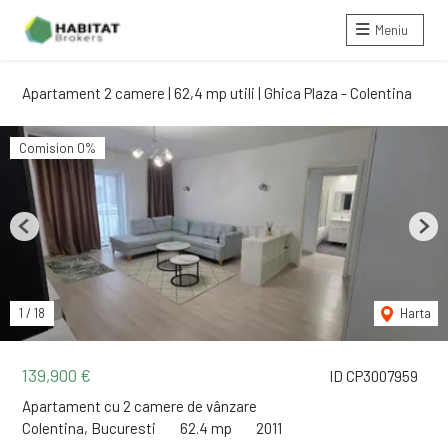
Meniu
Apartament 2 camere | 62,4 mp utili | Ghica Plaza - Colentina
Comision 0%
Previous
Next
1
/
18
Harta
139,900 €
ID CP3007959
Apartament cu 2 camere de vânzare
Colentina, Bucuresti
62.4 mp
2011