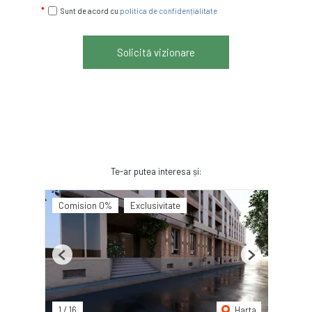
Sunt de acord cu
politica de confidențialitate
Solicită vizionare
Te-ar putea interesa și:
Comision 0%
Exclusivitate
Previous
Next
1
/
16
Harta