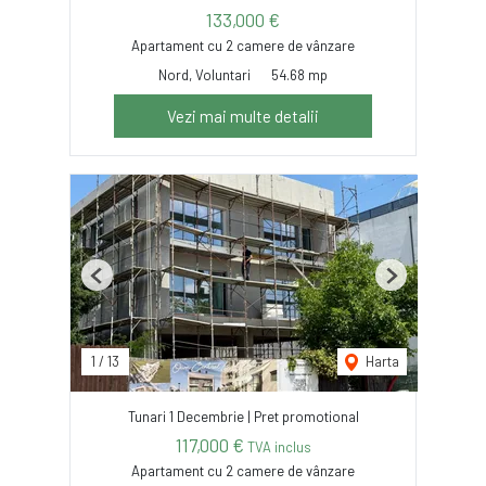
133,000 €
Apartament cu 2 camere de vânzare
Nord, Voluntari
54.68 mp
Vezi mai multe detalii
Previous
Next
1
/
13
Harta
Tunari 1 Decembrie | Pret promotional
117,000 €
TVA inclus
Apartament cu 2 camere de vânzare