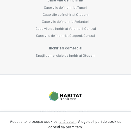
Case vile de închiriat Tunari
Case vile de închiriat Otopeni
Case vile de închiriat Voluntari
Case vile de închiriat Voluntari, Central
Case vile de închiriat Otopeni, Central
Închirieri comercial
Spații comerciale de închiriat Otopeni
©
2026
Habitat Research S.R.L.
Acest site folosește cookies,
află detalii
.
Alege ce tipuri de cookies
dorești să permitem:
Site creat în