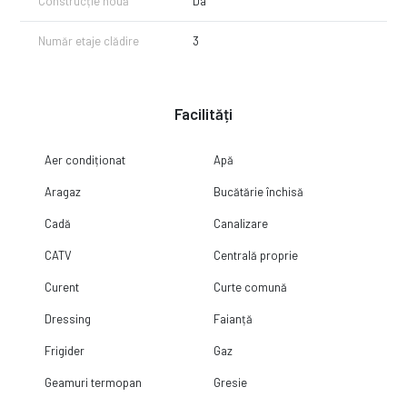
Construcție nouă
Da
Număr etaje clădire
3
Facilități
Aer condiționat
Apă
Aragaz
Bucătărie închisă
Cadă
Canalizare
CATV
Centrală proprie
Curent
Curte comună
Dressing
Faianță
Frigider
Gaz
Geamuri termopan
Gresie