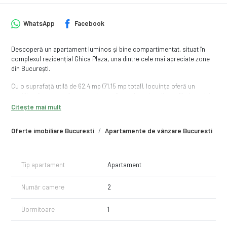
WhatsApp
Facebook
Descoperă un apartament luminos și bine compartimentat, situat în
complexul rezidențial Ghica Plaza, una dintre cele mai apreciate zone
din București.
Cu o suprafață utilă de 62,4 mp (71,15 mp total), locuința oferă un
echilibru foarte bun între spațiu, confort și funcționalitate, fiind potrivită
atât pentru locuire, cât și pentru investiție.
Citește mai mult
Apartamentul este compus din:
Oferte imobiliare Bucuresti
Apartamente de vânzare Bucuresti
A
living spațios și luminos
dormitor confortabil
bucătărie separată
Tip apartament
Apartament
baie
două balcoane, un avantaj rar pentru acest tip de apartament
Număr camere
2
Este situat la etajul 2 din 3, într-un bloc cu lift și regim redus de
înălțime, apreciat pentru liniște și intimitate.
Dormitoare
1
Proprietatea se vinde complet mobilată și utilată, fiind pregătă pentru