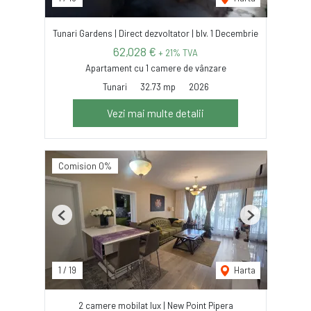
Tunari Gardens | Direct dezvoltator | blv. 1 Decembrie
62,028 €
+ 21% TVA
Apartament cu 1 camere de vânzare
Tunari
32.73 mp
2026
Vezi mai multe detalii
Comision 0%
Previous
Next
1
/
19
Harta
2 camere mobilat lux | New Point Pipera