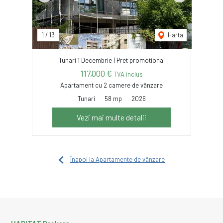
1
/
13
Harta
Tunari 1 Decembrie | Pret promotional
117,000 €
TVA inclus
Apartament cu 2 camere de vânzare
Tunari
58 mp
2026
Vezi mai multe detalii
Înapoi la Apartamente de vânzare