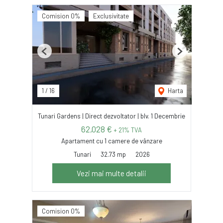
Comision 0%
Exclusivitate
Previous
Next
1
/
16
Harta
Tunari Gardens | Direct dezvoltator | blv. 1 Decembrie
62,028 €
+ 21% TVA
Apartament cu 1 camere de vânzare
Tunari
32.73 mp
2026
Vezi mai multe detalii
Comision 0%