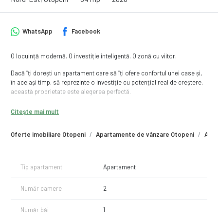
WhatsApp
Facebook
O locuință modernă. O investiție inteligentă. O zonă cu viitor.
Dacă îți dorești un apartament care să îți ofere confortul unei case și,
în același timp, să reprezinte o investiție cu potențial real de creștere,
această proprietate este alegerea perfectă.
Situat într-un ansamblu rezidențial nou, pe Strada Libertății din
Citește mai mult
Otopeni, apartamentul beneficiază de curte proprie, finisaje premium și
o poziționare excelentă într-una dintre cele mai dinamice zone din
Oferte imobiliare Otopeni
Apartamente de vânzare Otopeni
Apar
nordul Capitalei.
De ce este această proprietate o investiție excelentă?
Tip apartament
Apartament
✔ Zonă cu dezvoltare accelerată și cerere ridicată pentru locuințe.
✔ La doar câteva minute de Aeroportul Internațional Henri Coandă,
Număr camere
2
unul dintre cei mai importanți poli economici ai Capitalei.
Număr băi
1
✔ Aproape de viitoarea Magistrală M6 de metrou, care va conecta Gara