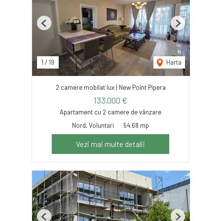
Previous
Next
1
/
19
Harta
2 camere mobilat lux | New Point Pipera
133,000 €
Apartament cu 2 camere de vânzare
Nord, Voluntari
54.68 mp
Vezi mai multe detalii
Previous
Next