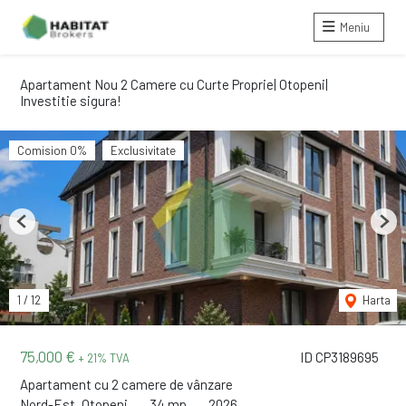
Meniu
Apartament Nou 2 Camere cu Curte Proprie| Otopeni|
Investitie sigura!
Comision 0%
Exclusivitate
Previous
Next
1
/
12
Harta
75,000 €
ID CP3189695
+ 21% TVA
Apartament cu 2 camere de vânzare
Nord-Est, Otopeni
34 mp
2026