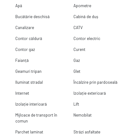
vest-europene și materiale atent selecționate:
Apă
Apometre
fațadă ventilată cu cărămidă aparentă tip klinker;
Bucătărie deschisă
Cabină de duș
suprafețe vitrate generoase;
tâmplărie performantă;
Canalizare
CATV
încălzire prin pardoseală;
Contor căldură
Contor electric
finisaje premium;
eficiență energetică ridicată.
Contor gaz
Curent
Locație care îți simplifică viața
Faianță
Gaz
Ai acces rapid către toate punctele importante din nordul
Bucureștiului:
Geamuri tripan
Glet
• DN1 – 2 minute
Iluminat stradal
Încălzire prin pardoseală
• Aeroportul Henri Coandă – 5 minute
Internet
Izolație exterioară
• Therme București – 7 minute
Izolație interioară
Lift
• DN1 Value Centre – 5 minute
Mijloace de transport în
Nemobilat
comun
• Băneasa Shopping City – 15 minute
Parchet laminat
Străzi asfaltate
• Pipera și zona de business – 20 minute