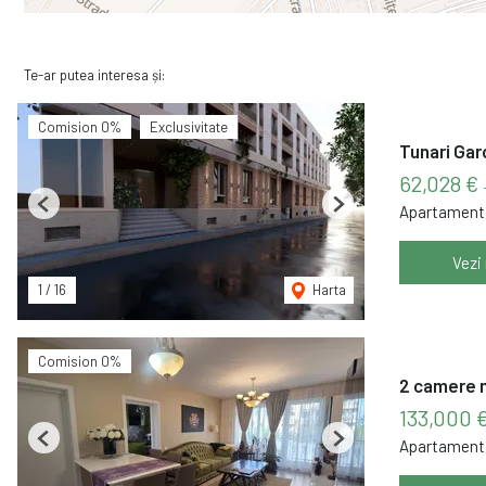
Te-ar putea interesa și:
Comision 0%
Exclusivitate
Tunari Gar
62,028 €
Apartament 
Previous
Next
Vezi
1
/
16
Harta
Comision 0%
2 camere m
133,000 
Apartament 
Previous
Next