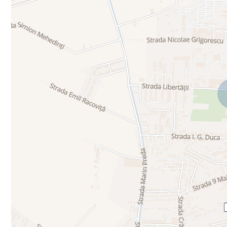
✔ Curte proprie de 83 mp – un avantaj rar întâlnit.
✔ Terasă generoasă de 13,38 mp.
✔ Apartament nou, complet finisat.
✔ Arhitectură modernă și construcție premium.
✔ Zonă liniștită, cu acces rapid către București.
✔ Ideal pentru locuire, investiție sau închiriere.
✔ Consultanță gratuită pentru obținerea celui mai avantajos credi
Dacă îți dorești confortul unei case, fără costurile unei vile, și vr
dezvoltare din nordul Bucureștiului, această proprietate merită v
oferă spațiu, intimitate și valoare pe termen lung.