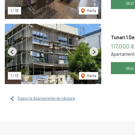
Vezi
1
/
19
Harta
Tunari 1 D
117,000 
Apartament 
Previous
Next
Vezi
1
/
13
Harta
Înapoi la Apartamente de vânzare