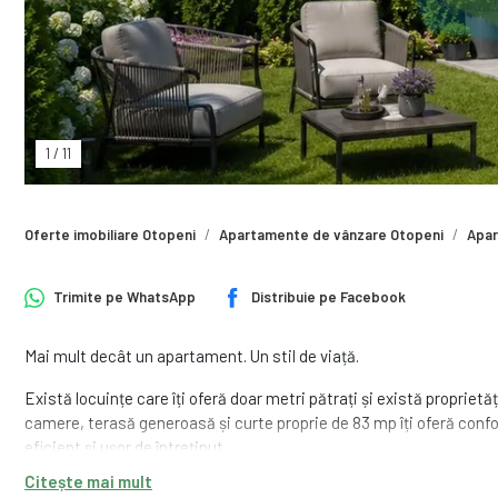
1
/
11
Oferte imobiliare Otopeni
Apartamente de vânzare Otopeni
Apar
Trimite pe
WhatsApp
Distribuie pe
Facebook
Mai mult decât un apartament. Un stil de viață.
Există locuințe care îți oferă doar metri pătrați și există proprie
camere, terasă generoasă și curte proprie de 83 mp îți oferă conf
eficient și ușor de întreținut.
Citește mai mult
Situat într-un imobil boutique cu arhitectură contemporană, pe Str