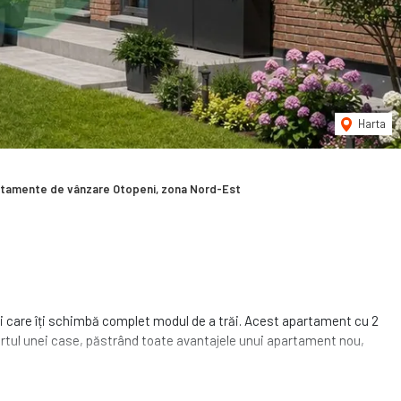
Harta
tamente de vânzare Otopeni, zona Nord-Est
tăți care îți schimbă complet modul de a trăi. Acest apartament cu 2
ortul unei case, păstrând toate avantajele unui apartament nou,
ada Libertății, una dintre cele mai apreciate zone rezidențiale din