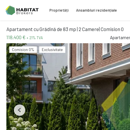
Proprietăți
Ansambluri rezidențiale
Apartament cu Grădină de 83 mp | 2 Camere| Comision 0
118,400 €
Apartamen
+ 21% TVA
Comision 0%
Exclusivitate
Previous