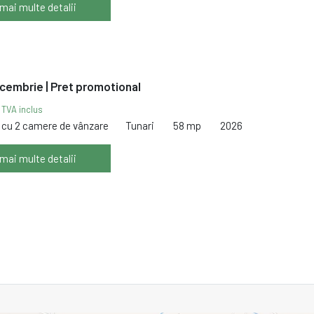
 mai multe detalii
ecembrie | Pret promotional
€
TVA inclus
cu 2 camere de vânzare
Tunari
58 mp
2026
 mai multe detalii