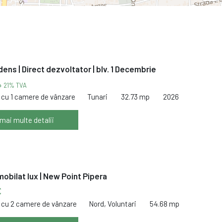
dens | Direct dezvoltator | blv. 1 Decembrie
+ 21% TVA
cu 1 camere de vânzare
Tunari
32.73 mp
2026
 mai multe detalii
obilat lux | New Point Pipera
€
cu 2 camere de vânzare
Nord, Voluntari
54.68 mp