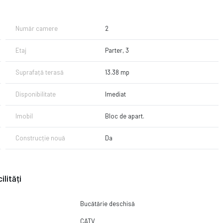
 și pentru investiție.
Număr camere
2
Etaj
Parter, 3
Suprafață terasă
13.38 mp
tru relaxare, grătar, joacă pentru copii, animale de companie sau
Disponibilitate
Imediat
Imobil
Bloc de apart.
 proiectele rezidențiale occidentale, cu fațade moderne, suprafețe
Construcție nouă
Da
are imediată.
ilități
Bucătărie deschisă
e:
CATV