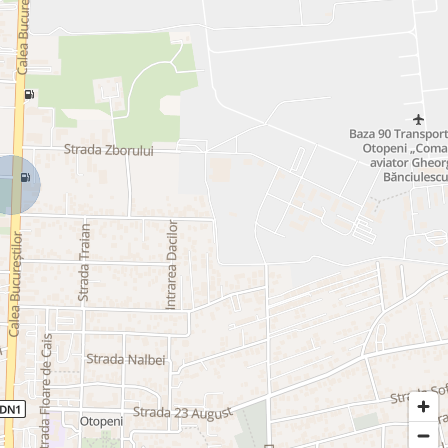
t bancar.
ei să investești într-o zonă cu unul dintre cele mai mari potențiale de
ăzută. Programează o vizionare și descoperă un apartament care îți