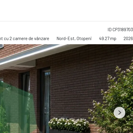
ID CP3189703
t cu 2 camere de vânzare
Nord-Est, Otopeni
49.27 mp
2026
Next