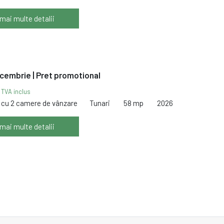
 mai multe detalii
ecembrie | Pret promotional
€
TVA inclus
cu 2 camere de vânzare
Tunari
58 mp
2026
 mai multe detalii