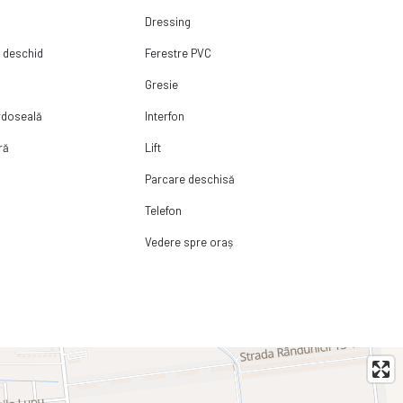
Dressing
e deschid
Ferestre PVC
Gresie
ardoseală
Interfon
ră
Lift
Parcare deschisă
Telefon
Vedere spre oraș