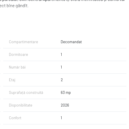
ect bine gândit.
 investiție
Compartimentare
Decomandat
 sau a unui apartament care să-ți aducă randament, Own Central
Dormitoare
1
Număr băi
1
Etaj
2
Suprafață construită
63 mp
Disponibilitate
2026
Confort
1