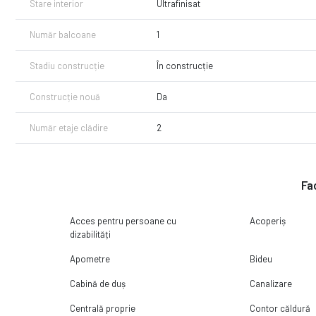
Stare interior
Ultrafinisat
Număr balcoane
1
Stadiu construcție
În construcție
Construcție nouă
Da
Număr etaje clădire
2
Fac
Acces pentru persoane cu
Acoperiș
dizabilități
Apometre
Bideu
Cabină de duș
Canalizare
Centrală proprie
Contor căldură