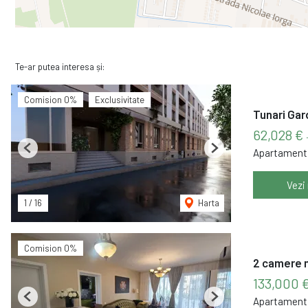
Te-ar putea interesa și:
Comision 0%
Exclusivitate
Tunari Gar
62,028 €
Apartament 
Previous
Next
Vezi
1
/
16
Harta
Comision 0%
2 camere m
133,000 
Apartament 
Previous
Next