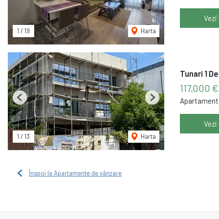
Vezi
1
/
19
Harta
Tunari 1 D
117,000 
Apartament 
Previous
Next
Vezi
1
/
13
Harta
Înapoi la Apartamente de vânzare