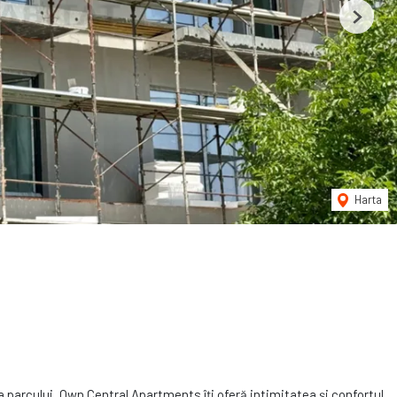
Next
Harta
a parcului, Own Central Apartments îți oferă intimitatea și confortul