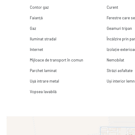
Contor gaz
Curent
Faianță
Ferestre care s
Gaz
Geamuri tripan
Iluminat stradal
Încălzire prin p
Internet
Izolație exterioa
Mijloace de transport în comun
Nemobilat
Parchet laminat
Străzi asfaltate
Ușă intrare metal
Uși interior lemn
Vopsea lavabilă