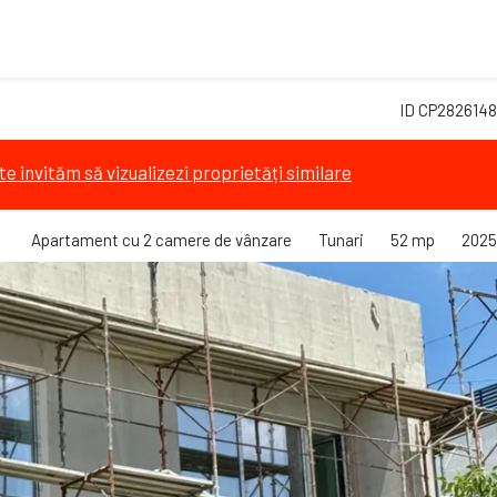
ID CP2826148
te invităm să vizualizezi proprietăți similare
Apartament cu 2 camere de vânzare
Tunari
52 mp
2025