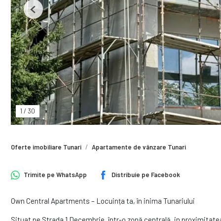
Previous
1
/
30
Oferte imobiliare Tunari
Apartamente de vânzare Tunari
Trimite pe
WhatsApp
Distribuie pe
Facebook
Own Central Apartments – Locuința ta, în inima Tunariului
Situat pe Strada 1 Decembrie, într-o zonă centrală, in proximitate