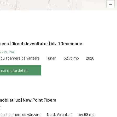
dens | Direct dezvoltator | blv. 1 Decembrie
+ 21% TVA
cu 1 camere de vânzare
Tunari
32.73 mp
2026
 mai multe detalii
obilat lux | New Point Pipera
€
cu 2 camere de vânzare
Nord, Voluntari
54.68 mp