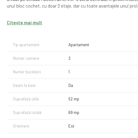
unui bloc cochet, cu doar 2 etaje, dar cu toate avantajele unui proi
Compartimentări funcționale — apartamente decomandate
Citește mai mult
Finisaje moderne și materiale de calitate
Locație centrală, aproape de școli, parc, lac, magazine, transport
Comunitate restrânsă, atmosferă liniștită Ideal pentru locuire sau
Tip apartament
Apartament
Din septembrie 2026, fie că ești în căutarea unei prime locuințe
Apartments poate fi locul potrivit pentru tine.
Număr camere
2
Contactează-ne pentru disponibilități!
Număr bucătării
1
Geam la baie
Da
Suprafață utilă
52 mp
Suprafață totală
69 mp
Orientare
Est