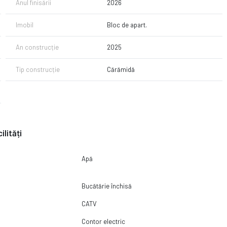
Anul finisării
2026
Imobil
Bloc de apart.
An construcție
2025
Tip construcție
Cărămidă
ilități
Apă
Bucătărie închisă
CATV
Contor electric