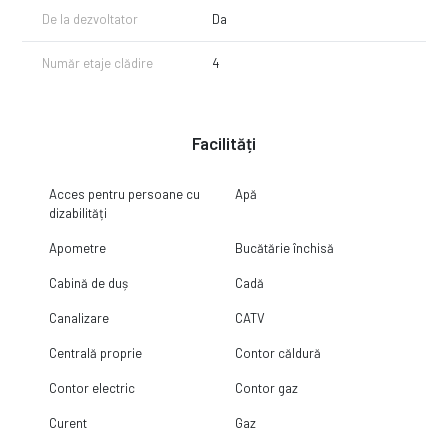
De la dezvoltator
Da
Număr etaje clădire
4
Facilități
Acces pentru persoane cu
Apă
dizabilități
Apometre
Bucătărie închisă
Cabină de duș
Cadă
Canalizare
CATV
Centrală proprie
Contor căldură
Contor electric
Contor gaz
Curent
Gaz