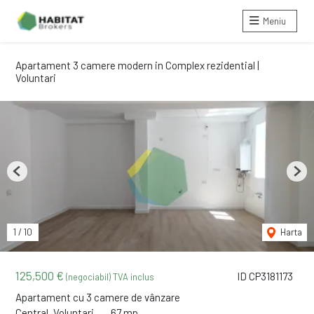
Meniu
Apartament 3 camere modern in Complex rezidential |
Voluntari
Previous
Next
1
/
10
Harta
125,500 €
ID CP3181173
(negociabil) TVA inclus
Apartament cu 3 camere de vânzare
Central, Voluntari
67 mp