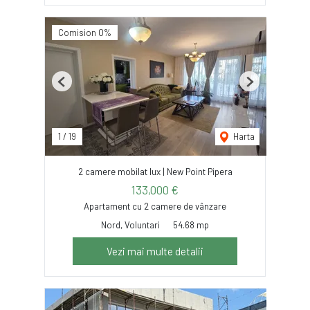
Comision 0%
Previous
Next
1
/
19
Harta
2 camere mobilat lux | New Point Pipera
133,000 €
Apartament cu 2 camere de vânzare
Nord, Voluntari
54.68 mp
Vezi mai multe detalii