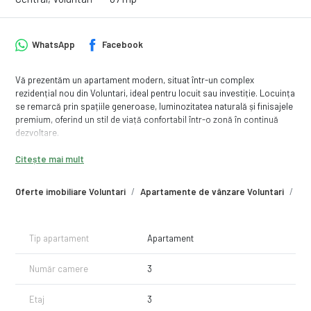
WhatsApp
Facebook
Vă prezentăm un apartament modern, situat într-un complex
rezidențial nou din Voluntari, ideal pentru locuit sau investiție. Locuința
se remarcă prin spațiile generoase, luminozitatea naturală și finisajele
premium, oferind un stil de viață confortabil într-o zonă în continuă
dezvoltare.
Caracteristici principale:
Citește mai mult
* Compartimentare eficientă și funcțională
* Living spațios și luminos
Oferte imobiliare Voluntari
Apartamente de vânzare Voluntari
Ap
* Dormitor confortabil
* Bucătărie inchisa
* Baie elegantă
* Balcon generos
Tip apartament
Apartament
* Finisaje premium
* Uși interioare Pinum
Număr camere
3
* Centrală termică proprie
* Tâmplărie și materiale de calitate superioară
Etaj
3