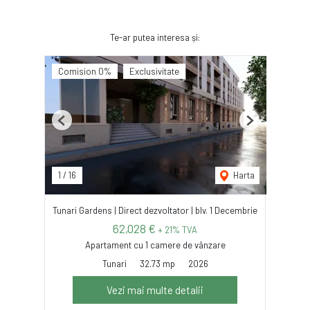
Te-ar putea interesa și:
Comision 0%
Exclusivitate
Previous
Next
1
/
16
Harta
Tunari Gardens | Direct dezvoltator | blv. 1 Decembrie
62,028 €
+ 21% TVA
Apartament cu 1 camere de vânzare
Tunari
32.73 mp
2026
Vezi mai multe detalii