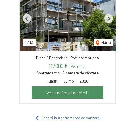
Previous
Next
1
/
13
Harta
Tunari 1 Decembrie | Pret promotional
117,000 €
TVA inclus
Apartament cu 2 camere de vânzare
Tunari
58 mp
2026
Vezi mai multe detalii
Înapoi la Apartamente de vânzare