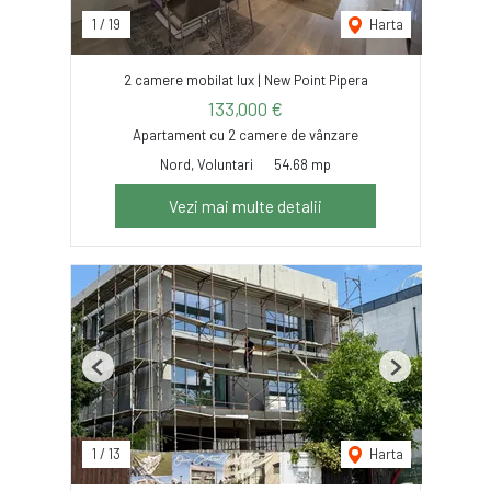
1
/
19
Harta
2 camere mobilat lux | New Point Pipera
133,000 €
Apartament cu 2 camere de vânzare
Nord, Voluntari
54.68 mp
Vezi mai multe detalii
Previous
Next
1
/
13
Harta