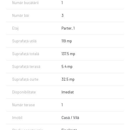
Hol acces + spații depozitare: 12,6 mp
Număr bucătării
1
Depozitare sub scară: 6.7 mp
Gradina :32,5 mp
Număr băi
3
Etaj:
Etaj
Parter, 1
Dormitor matrimonial: 18.2 mp
Dormitor: 12.5 mp
Suprafață utilă
119 mp
Dormitor: 13,4 mp
Două băi: 4 mp și 3,6 mp
Suprafață totală
137.5 mp
Dressing: 3.1 mp
Hol etaj: 4.7
Casa scarii 6,8 mp
Suprafață terasă
5.4 mp
Terasa 5,4 mp
Logie 6,3 mp
Suprafață curte
32.5 mp
Pod locuibil : 75 mp
În plus, proprietatea dispune de pod locuibil, oferind un spațiu
Disponibilitate
Imediat
suplimentar extrem de util.
Construcția este realizată la standarde ultra premium, cu materiale și
Număr terase
1
finisaje de înaltă calitate, respectând toate normele actuale în materie
de construcții și eficiență energetică:
Imobil
Casă / Vilă
Încălzire în pardoseală
Ferestre cu profil 5 camere