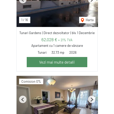
Previous
Next
1
/
16
Harta
Tunari Gardens | Direct dezvoltator | blv. 1 Decembrie
62,028 €
+ 21% TVA
Apartament cu 1 camere de vânzare
Tunari
32.73 mp
2026
Vezi mai multe detalii
Comision 0%
Previous
Next