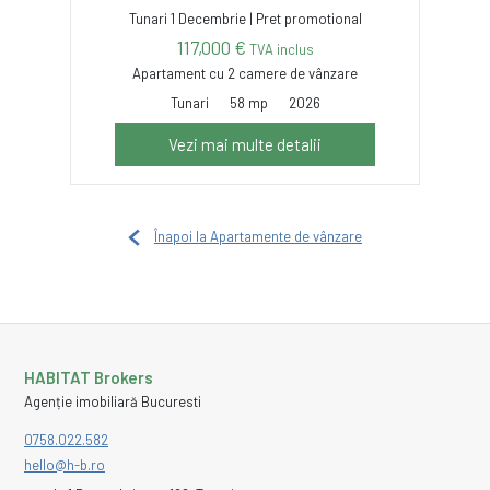
Tunari 1 Decembrie | Pret promotional
117,000 €
TVA inclus
Apartament cu 2 camere de vânzare
Tunari
58 mp
2026
Vezi mai multe detalii
Înapoi la Apartamente de vânzare
HABITAT Brokers
Agenție imobiliară Bucuresti
0758.022.582
hello@h-b.ro