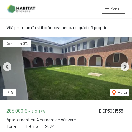
Meniu
Vilă premium în stil brâncovenesc, cu grădină proprie
Comision 0%
Previous
Next
1
/
19
Harta
265,000 €
ID CP3091535
+ 21% TVA
Apartament cu 4 camere de vânzare
Tunari
119 mp
2024