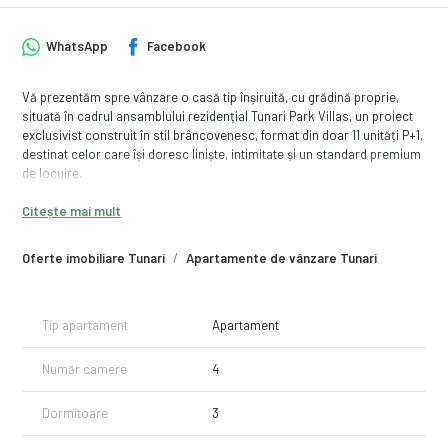
WhatsApp
Facebook
Vă prezentăm spre vânzare o casă tip înșiruită, cu grădină proprie,
situată în cadrul ansamblului rezidențial Tunari Park Villas, un proiect
exclusivist construit în stil brâncovenesc, format din doar 11 unități P+1,
destinat celor care își doresc liniște, intimitate și un standard premium
de locuire.
Locuința are o suprafață utilă de ,119 mp, o suprafață totală de 137.5
Citește mai mult
mp și beneficiază de o grădină proprie de 32.5 mp, ideală pentru
relaxare și petrecerea timpului în aer liber.
Oferte imobiliare Tunari
Apartamente de vânzare Tunari
Casa nr. 4
Pret : 265.000 euro + TVA
Comision 0%
Tip apartament
Apartament
Compartimentare:
Număr camere
4
Parter:
Living + dining: 26 mp
Bucătărie: 9,4 mp
Dormitoare
3
Grup sanitar: 4,8 mp