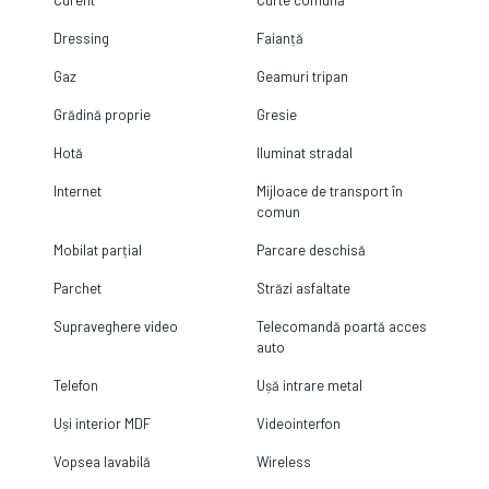
Dressing
Faianță
Gaz
Geamuri tripan
Grădină proprie
Gresie
Hotă
Iluminat stradal
Internet
Mijloace de transport în
comun
Mobilat parțial
Parcare deschisă
Parchet
Străzi asfaltate
Supraveghere video
Telecomandă poartă acces
auto
Telefon
Ușă intrare metal
Uși interior MDF
Videointerfon
Vopsea lavabilă
Wireless