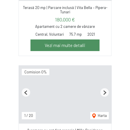
Terasă 20 mp | Parcare inclusă | Vita Bella – Pipera-
Tunari
180,000 €
Apartament cu 2 camere de vânzare
Central, Voluntari
75.7 mp
2021
Vezi mai multe detalii
Comision 0%
Previous
Next
1
/
20
Harta