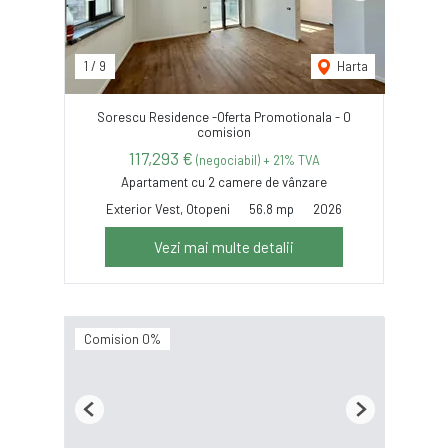
1
/
9
Harta
Sorescu Residence -Oferta Promotionala - 0
comision
117,293 €
(negociabil) + 21% TVA
Apartament cu 2 camere de vânzare
Exterior Vest, Otopeni
56.8 mp
2026
Vezi mai multe detalii
Comision 0%
Previous
Next