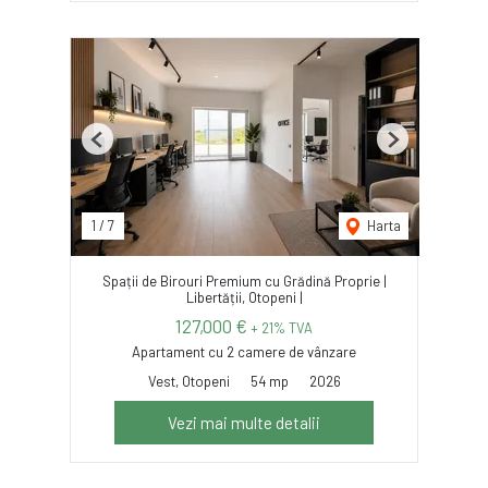
Previous
Next
1
/
7
Harta
Spații de Birouri Premium cu Grădină Proprie |
Libertății, Otopeni |
127,000 €
+ 21% TVA
Apartament cu 2 camere de vânzare
Vest, Otopeni
54 mp
2026
Vezi mai multe detalii