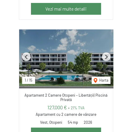
Vezi mai multe detalii
Previous
Next
1
/
15
Harta
Apartament 2 Camere Otopeni – Libertății| Piscină
Privată
127,000 €
+ 21% TVA
Apartament cu 2 camere de vânzare
Vest, Otopeni
54 mp
2026