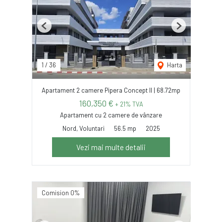
Previous
Next
1
/
36
Harta
Apartament 2 camere Pipera Concept II | 68.72mp
160,350 €
+ 21% TVA
Apartament cu 2 camere de vânzare
Nord, Voluntari
56.5 mp
2025
Vezi mai multe detalii
Comision 0%