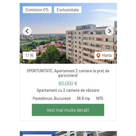
Comision 0%
Exclusivitate
Previous
Next
1
/
16
Harta
OPORTUNITATE, Apartament 2 camere la preț de
garsonieră!
60,000 €
Apartament cu 2 camere de vânzare
Pantelimon, Bucuresti
38.8 mp
1975
Vezi mai multe detalii