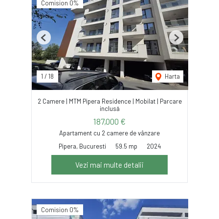
Comision 0%
Previous
Next
1
/
18
Harta
2 Camere | MTM Pipera Residence | Mobilat | Parcare
inclusă
187,000 €
Apartament cu 2 camere de vânzare
Pipera, Bucuresti
59.5 mp
2024
Vezi mai multe detalii
Comision 0%