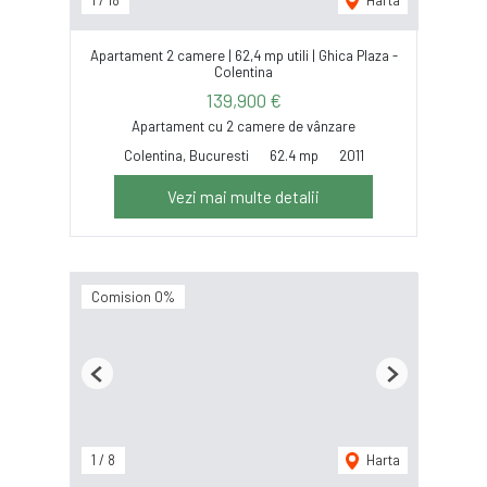
1
/
18
Harta
Apartament 2 camere | 62,4 mp utili | Ghica Plaza -
Colentina
139,900 €
Apartament cu 2 camere de vânzare
Colentina, Bucuresti
62.4 mp
2011
Vezi mai multe detalii
Comision 0%
Previous
Next
1
/
8
Harta