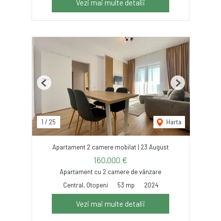
Vezi mai multe detalii
Previous
Next
1
/
25
Harta
Apartament 2 camere mobilat | 23 August
160,000 €
Apartament cu 2 camere de vânzare
Central, Otopeni
53 mp
2024
Vezi mai multe detalii