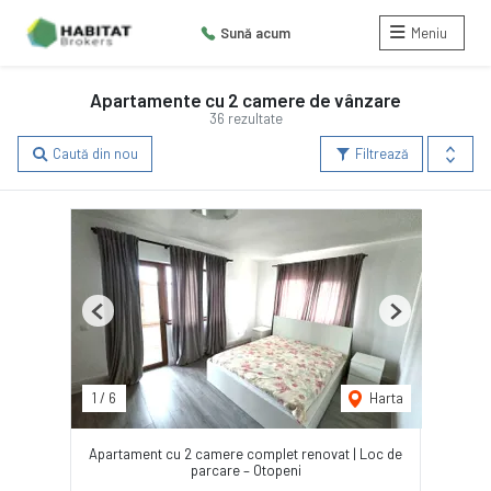
Sună acum
Meniu
Apartamente cu 2 camere de vânzare
36 rezultate
Caută din nou
Filtrează
Previous
Next
1
/
6
Harta
Apartament cu 2 camere complet renovat | Loc de
parcare – Otopeni