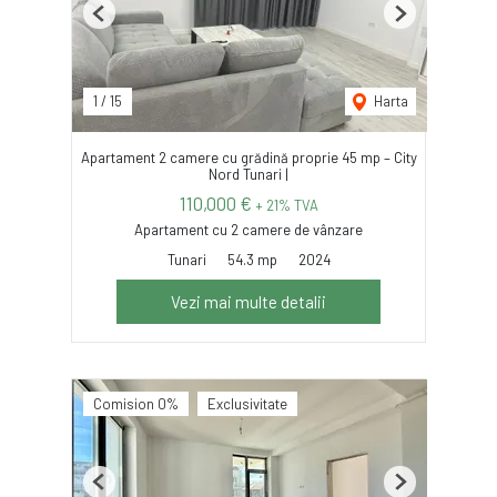
Previous
Next
1
/
15
Harta
Apartament 2 camere cu grădină proprie 45 mp – City
Nord Tunari |
110,000 €
+ 21% TVA
Apartament cu 2 camere de vânzare
Tunari
54.3 mp
2024
Vezi mai multe detalii
Comision 0%
Exclusivitate
Previous
Next