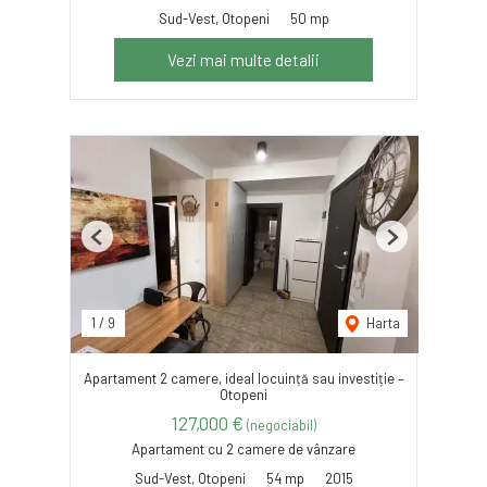
Sud-Vest, Otopeni
50 mp
Vezi mai multe detalii
Previous
Next
1
/
9
Harta
Apartament 2 camere, ideal locuință sau investiție –
Otopeni
127,000 €
(negociabil)
Apartament cu 2 camere de vânzare
Sud-Vest, Otopeni
54 mp
2015