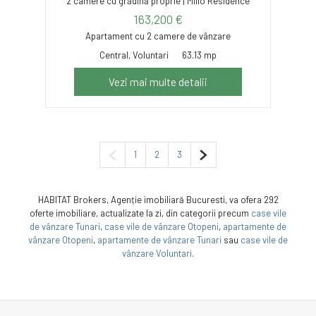
2 camere cu grădină proprie | Millo Residence
163,200 €
Apartament cu 2 camere de vânzare
Central, Voluntari
63.13 mp
Vezi mai multe detalii
Pagina anterioară
Pagina următoare
1
2
3
HABITAT Brokers, Agenție imobiliară Bucuresti, va ofera 292
oferte imobiliare, actualizate la zi, din categorii precum
case vile
de vânzare Tunari
,
case vile de vânzare Otopeni
,
apartamente de
vânzare Otopeni
,
apartamente de vânzare Tunari
sau
case vile de
vânzare Voluntari
.