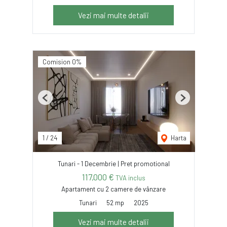
Vezi mai multe detalii
Comision 0%
Previous
Next
1
/
24
Harta
Tunari - 1 Decembrie | Pret promotional
117,000 €
TVA inclus
Apartament cu 2 camere de vânzare
Tunari
52 mp
2025
Vezi mai multe detalii