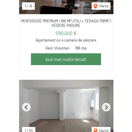
1
/
41
Harta
PENTHOUSE PREMIUM | 186 MP UTILI + TERASĂ 178MP |
VEDERE PADURE
590,000 €
Apartament cu 4 camere de vânzare
Vest, Voluntari
186 mp
Vezi mai multe detalii
Previous
Next
1
/
10
Harta