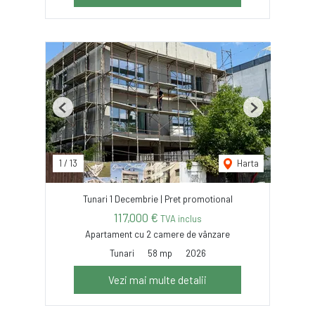
Previous
Next
1
/
13
Harta
Tunari 1 Decembrie | Pret promotional
117,000 €
TVA inclus
Apartament cu 2 camere de vânzare
Tunari
58 mp
2026
Vezi mai multe detalii