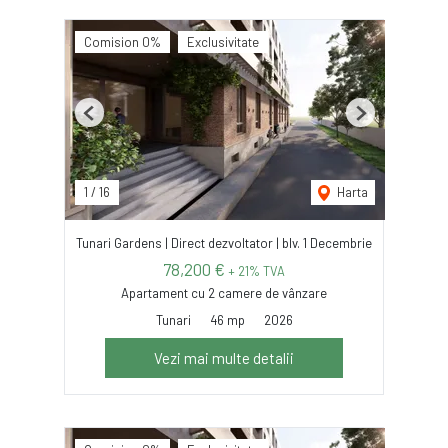
Comision 0%
Exclusivitate
Previous
Next
1
/
16
Harta
Tunari Gardens | Direct dezvoltator | blv. 1 Decembrie
78,200 €
+ 21% TVA
Apartament cu 2 camere de vânzare
Tunari
46 mp
2026
Vezi mai multe detalii