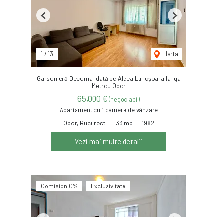
Previous
Next
1
/
13
Harta
Garsonieră Decomandată pe Aleea Luncșoara langa
Metrou Obor
65,000 €
(negociabil)
Apartament cu 1 camere de vânzare
Obor, Bucuresti
33 mp
1982
Vezi mai multe detalii
Comision 0%
Exclusivitate