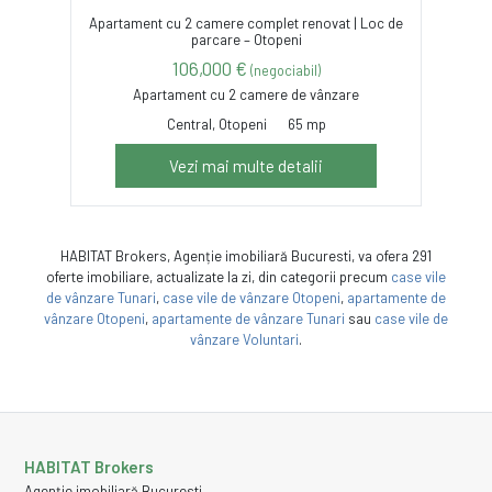
Apartament cu 2 camere complet renovat | Loc de
parcare – Otopeni
106,000 €
(negociabil)
Apartament cu 2 camere de vânzare
Central, Otopeni
65 mp
Vezi mai multe detalii
HABITAT Brokers, Agenție imobiliară Bucuresti, va ofera 291
oferte imobiliare, actualizate la zi, din categorii precum
case vile
de vânzare Tunari
,
case vile de vânzare Otopeni
,
apartamente de
vânzare Otopeni
,
apartamente de vânzare Tunari
sau
case vile de
vânzare Voluntari
.
HABITAT Brokers
Agenție imobiliară Bucuresti