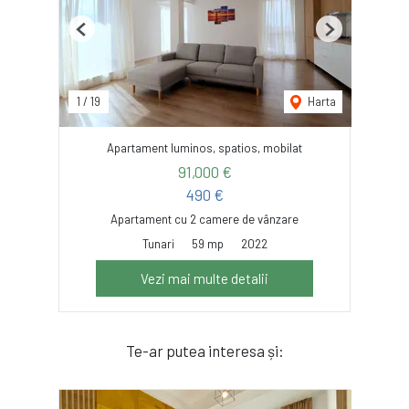
Previous
Next
1
/
19
Harta
Apartament luminos, spatios, mobilat
91,000 €
490 €
Apartament cu 2 camere de vânzare
Tunari
59 mp
2022
Vezi mai multe detalii
Te-ar putea interesa și: