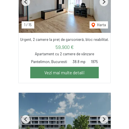
Previous
Next
1
/
15
Harta
Urgent, 2 camere la preț de garsonieră, bloc reabilitat.
59,900 €
Apartament cu 2 camere de vânzare
Pantelimon, Bucuresti
38.8 mp
1975
Vezi mai multe detalii
Previous
Next