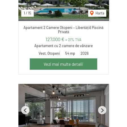
1
/
15
Harta
Apartament 2 Camere Otopeni – Libertății| Piscină
Privată
127,000 €
+ 21% TVA
Apartament cu 2 camere de vânzare
Vest, Otopeni
54 mp
2026
Vezi mai multe detalii
Previous
Next