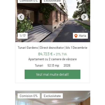
Comision 0%
Exclusivitate
Previous
Next
1
/
17
Harta
Tunari Gardens | Direct dezvoltator | blv. 1 Decembrie
84,723 €
+ 21% TVA
Apartament cu 2 camere de vânzare
Tunari
52.13 mp
2026
Vezi mai multe detalii
Comision 0%
Exclusivitate