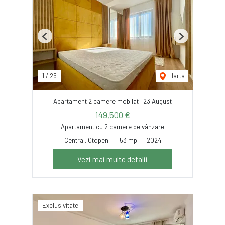
Previous
Next
1
/
25
Harta
Apartament 2 camere mobilat | 23 August
149,500 €
Apartament cu 2 camere de vânzare
Central, Otopeni
53 mp
2024
Vezi mai multe detalii
Exclusivitate