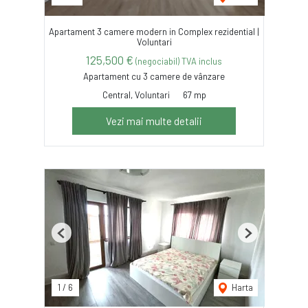
Apartament 3 camere modern in Complex rezidential |
Voluntari
125,500 €
(negociabil) TVA inclus
Apartament cu 3 camere de vânzare
Central, Voluntari
67 mp
Vezi mai multe detalii
Previous
Next
1
/
6
Harta