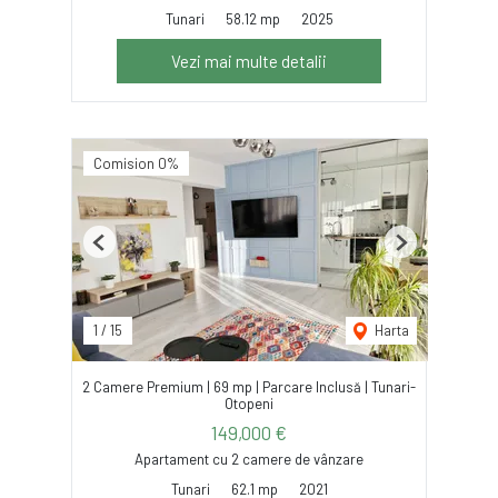
Tunari
58.12 mp
2025
Vezi mai multe detalii
Comision 0%
Previous
Next
1
/
15
Harta
2 Camere Premium | 69 mp | Parcare Inclusă | Tunari-
Otopeni
149,000 €
Apartament cu 2 camere de vânzare
Tunari
62.1 mp
2021