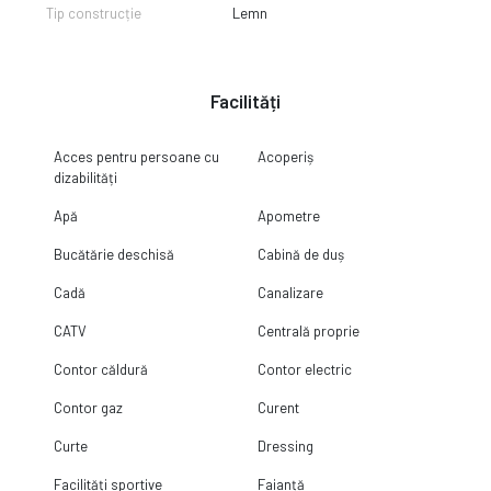
Tip construcție
Lemn
Facilități
Acces pentru persoane cu
Acoperiș
dizabilități
Apă
Apometre
Bucătărie deschisă
Cabină de duș
Cadă
Canalizare
CATV
Centrală proprie
Contor căldură
Contor electric
Contor gaz
Curent
Curte
Dressing
Facilități sportive
Faianță