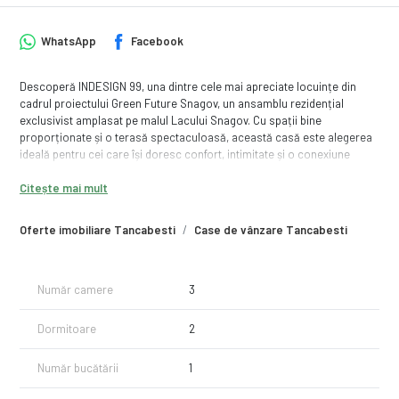
WhatsApp
Facebook
Descoperă INDESIGN 99, una dintre cele mai apreciate locuințe din
cadrul proiectului Green Future Snagov, un ansamblu rezidențial
exclusivist amplasat pe malul Lacului Snagov. Cu spații bine
proporționate și o terasă spectaculoasă, această casă este alegerea
ideală pentru cei care își doresc confort, intimitate și o conexiune
autentică cu natura.
Citește mai mult
Locuința dispune de 78,58 mp utili și o terasă generoasă de 38,73 mp,
amplasată pe un teren cu suprafață cuprinsă între 450 și 560 mp.
Oferte imobiliare Tancabesti
Case de vânzare Tancabesti
Compartimentarea este eficientă și echilibrată, incluzând un living
spațios cu zonă de dining și bucătărie open-space, două dormitoare
luminoase, dressing, două băi și hol generos, oferind tot confortul
necesar pentru locuirea permanentă sau pentru petrecerea timpului
Număr camere
3
liber alături de familie și prieteni.
Dormitoare
2
Green Future Snagov este un proiect rezidențial finalizat, format din 88
de case individuale, construit într-un cadru natural deosebit, pe malul
Număr bucătării
1
lacului. Rezidenții beneficiază de facilități premium precum piscină
privată, marină și pontoane pentru ambarcațiuni, promenadă pe malul