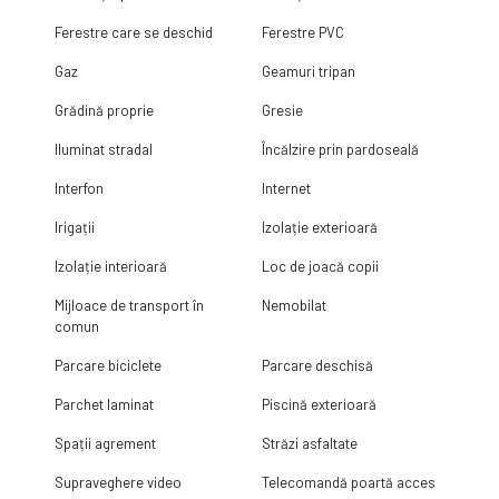
Ferestre care se deschid
Ferestre PVC
Gaz
Geamuri tripan
Grădină proprie
Gresie
Iluminat stradal
Încălzire prin pardoseală
Interfon
Internet
Irigații
Izolație exterioară
Izolație interioară
Loc de joacă copii
Mijloace de transport în
Nemobilat
comun
Parcare biciclete
Parcare deschisă
Parchet laminat
Piscină exterioară
Spații agrement
Străzi asfaltate
Supraveghere video
Telecomandă poartă acces