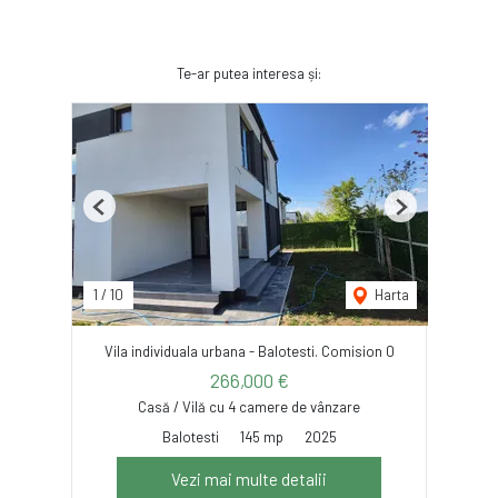
Te-ar putea interesa și:
Previous
Next
1
/
10
Harta
Vila individuala urbana - Balotesti. Comision 0
266,000 €
Casă / Vilă cu 4 camere de vânzare
Balotesti
145 mp
2025
Vezi mai multe detalii