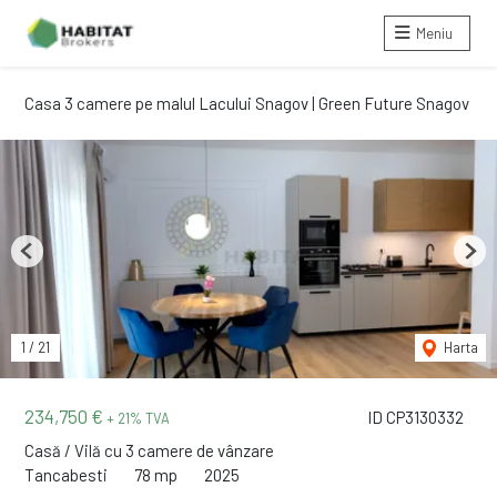
Meniu
Casa 3 camere pe malul Lacului Snagov | Green Future Snagov
Previous
Next
1
/
21
Harta
234,750 €
ID CP3130332
+ 21% TVA
Casă / Vilă cu 3 camere de vânzare
Tancabesti
78 mp
2025