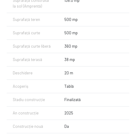
Suprafață construită
138.0 mp
la sol (Amprentă)
Suprafață teren
500 mp
Suprafață curte
500 mp
Suprafață curte liberă
360 mp
Suprafață terasă
38 mp
Deschidere
20 m
Acoperiș
Tablă
Stadiu construcție
Finalizată
An construcție
2025
Construcție nouă
Da