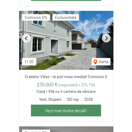
Comision 0%
Exclusivitate
Previous
Next
1
/
20
Harta
Craitelor Villas - te poti muta imediat! Comision 0
235,000 €
(negociabil) + 21% TVA
Casă / Vilă cu 4 camere de vânzare
Vest, Otopeni
120 mp
2026
Vezi mai multe detalii