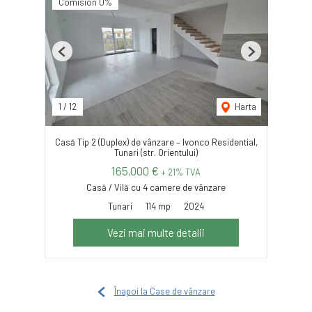
Comision 0%
Previous
Next
1
/
12
Harta
Casă Tip 2 (Duplex) de vânzare – Ivonco Residential,
Tunari (str. Orientului)
165,000 €
+ 21% TVA
Casă / Vilă cu 4 camere de vânzare
Tunari
114 mp
2024
Vezi mai multe detalii
Înapoi la Case de vânzare