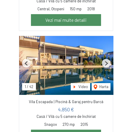
Casă / Vilă cu 5 camere de închiriat
Central, Otopeni
150 mp
2018
Vezi mai multe detalii
Previous
Next
1
/
42
Video
Harta
Vila Escapada | Piscină & Garaj pentru Barcă
4,850 €
Casă / Vilă cu 5 camere de închiriat
Snagov
270 mp
2015