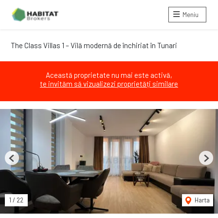
Meniu
The Class Villas 1 – Vilă modernă de închiriat în Tunari
Această proprietate nu mai este activă,
te invităm să vizualizezi proprietăți similare
Previous
Next
1
/
22
Harta