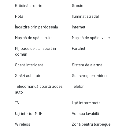
Grădină proprie
Gresie
Hotă
Iluminat stradal
Încălzire prin pardoseală
Internet
Mașină de spălat rufe
Mașină de spălat vase
Mijloace de transport în
Parchet
comun
Scară interioară
Sistem de alarmă
Străzi asfaltate
Supraveghere video
Telecomandă poartă acces
Telefon
auto
TV
Ușă intrare metal
Uși interior MDF
Vopsea lavabilă
Wireless
Zonă pentru barbeque