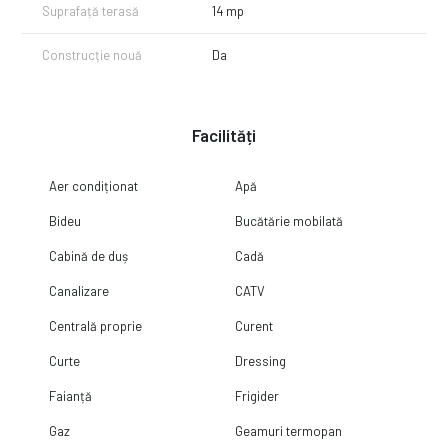
Suprafață terasă
14 mp
Construcție nouă
Da
Facilități
Aer condiționat
Apă
Bideu
Bucătărie mobilată
Cabină de duș
Cadă
Canalizare
CATV
Centrală proprie
Curent
Curte
Dressing
Faianță
Frigider
Gaz
Geamuri termopan