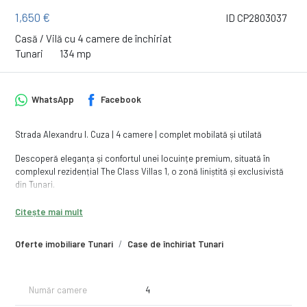
1,650 €
ID CP2803037
Casă / Vilă cu 4 camere de închiriat
Tunari
134 mp
WhatsApp
Facebook
Strada Alexandru I. Cuza | 4 camere | complet mobilată și utilată
Descoperă eleganța și confortul unei locuințe premium, situată în
complexul rezidențial The Class Villas 1, o zonă liniștită și exclusivistă
din Tunari.
Detalii proprietate:
Citește mai mult
Suprafață interioară: 120 mp
Oferte imobiliare Tunari
Case de închiriat Tunari
Suprafață totală: 134 mp (inclusiv terasă de 14 mp)
Teren: 300 mp
Compartimentare:
Număr camere
4
Parter + Etaj (P+1)