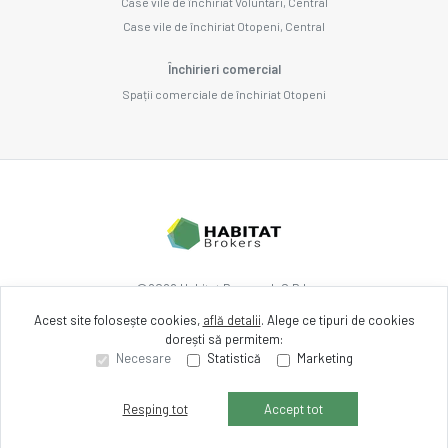
Case vile de închiriat Voluntari, Central
Case vile de închiriat Otopeni, Central
Închirieri comercial
Spații comerciale de închiriat Otopeni
©
2026
Habitat Research S.R.L.
Acest site folosește cookies,
află detalii
.
Alege ce tipuri de cookies
dorești să permitem:
Site creat în
Necesare
Statistică
Marketing
Resping tot
Accept tot