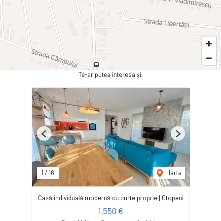
Te-ar putea interesa și:
Previous
Next
1
/
16
Harta
Casă individuală modernă cu curte proprie | Otopeni
1,550 €