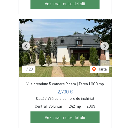
Vezi mai multe detalii
Previous
Next
1
/
29
Harta
Vila premium 5 camere Pipera | Teren 1.000 mp
2,700 €
Casă / Vilă cu 5 camere de închiriat
Central, Voluntari
242 mp
2009
Vezi mai multe detalii