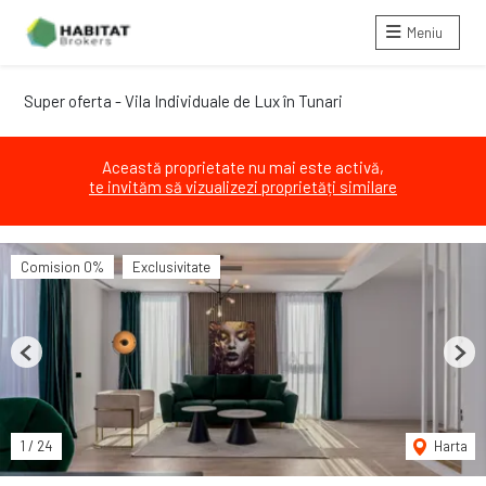
Meniu
Super oferta - Vila Individuale de Lux în Tunari
Această proprietate nu mai este activă,
te invităm să vizualizezi proprietăți similare
Comision 0%
Exclusivitate
Previous
Next
1
/
24
Harta