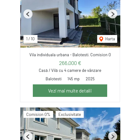
Previous
Next
1
/
10
Harta
Vila individuala urbana - Balotesti. Comision 0
266,000 €
Casă / Vilă cu 4 camere de vânzare
Balotesti
145 mp
2025
Vezi mai multe detalii
Comision 0%
Exclusivitate
Previous
Next