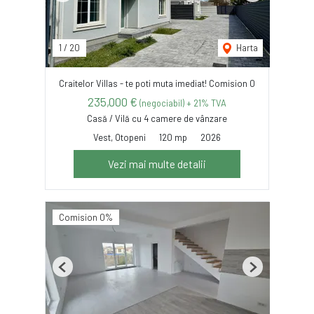
1
/
20
Harta
Craitelor Villas - te poti muta imediat! Comision 0
235,000 €
(negociabil) + 21% TVA
Casă / Vilă cu 4 camere de vânzare
Vest, Otopeni
120 mp
2026
Vezi mai multe detalii
Comision 0%
Previous
Next