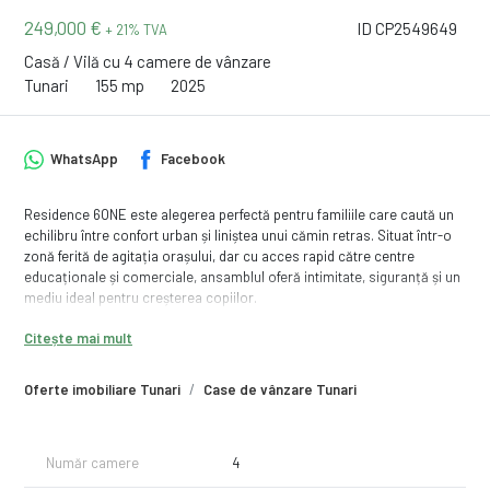
249,000 €
ID CP2549649
+ 21% TVA
Casă / Vilă cu 4 camere de vânzare
Tunari
155 mp
2025
WhatsApp
Facebook
Residence 6ONE este alegerea perfectă pentru familiile care caută un
echilibru între confort urban și liniștea unui cămin retras. Situat într-o
zonă ferită de agitația orașului, dar cu acces rapid către centre
educaționale și comerciale, ansamblul oferă intimitate, siguranță și un
mediu ideal pentru creșterea copiilor.
Sunt disponibile pentru mutare imediată vile individuale P+1 + pod
Citește mai mult
depozitare
• Teren de minim 302 mp + 140 mp cotă indiviză din drum
Oferte imobiliare Tunari
Case de vânzare Tunari
• Suprafață construită: 198 mp
• Suprafață utilă totală: 155 mp (inclusiv pod depozitare de 20 mp și
terasă de 15 mp)
• Amprentă la sol: 77 mp
Număr camere
4