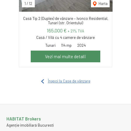
1
/
12
Harta
Casă Tip 2 (Duplex) de vânzare – Ivonco Residential,
Tunari (str. Orientului)
165,000 €
+ 21% TVA
Casă / Vilă cu 4 camere de vânzare
Tunari
114 mp
2024
Vezi mai multe detalii
Înapoi la Case de vânzare
HABITAT Brokers
Agenție imobiliară Bucuresti