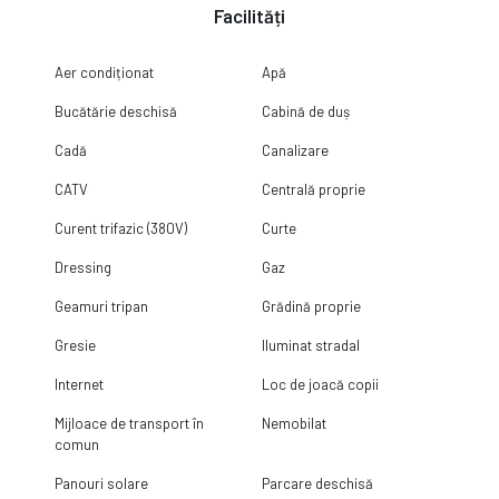
Facilități
Aer condiționat
Apă
Bucătărie deschisă
Cabină de duș
Cadă
Canalizare
CATV
Centrală proprie
Curent trifazic (380V)
Curte
Dressing
Gaz
Geamuri tripan
Grădină proprie
Gresie
Iluminat stradal
Internet
Loc de joacă copii
Mijloace de transport în
Nemobilat
comun
Panouri solare
Parcare deschisă