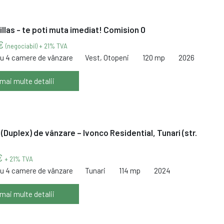
Villas - te poti muta imediat! Comision 0
 €
(negociabil) + 21% TVA
cu 4 camere de vânzare
Vest, Otopeni
120 mp
2026
 mai multe detalii
 (Duplex) de vânzare – Ivonco Residential, Tunari (str.
€
+ 21% TVA
cu 4 camere de vânzare
Tunari
114 mp
2024
 mai multe detalii