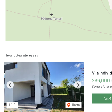
Te-ar putea interesa și:
Vila indivi
266,000 
Casă / Vilă 
Previous
Next
Vezi
1
/
10
Harta