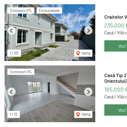
Comision 0%
Exclusivitate
Craitelor 
235,000
Casă / Vilă 
Previous
Next
Vezi
1
/
20
Harta
Comision 0%
Casă Tip 2
Orientului)
165,000 
Previous
Next
Casă / Vilă 
Vezi
1
/
12
Harta