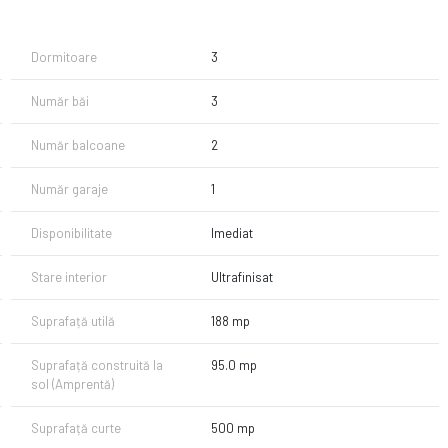
Dormitoare
3
să
Număr băi
3
Număr balcoane
2
ie și dressing
Număr garaje
1
 și sistem de irigații și piscină individuală.
Disponibilitate
Imediat
Stare interior
Ultrafinisat
iale.
Suprafață utilă
188 mp
 să ne contactați.
Suprafață construită la
95.0 mp
_______________
sol (Amprentă)
nclus:
Suprafață curte
500 mp