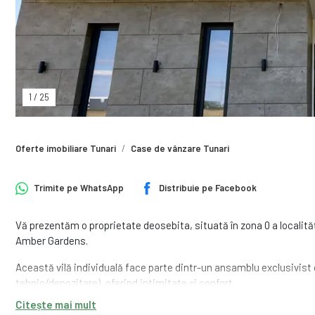
1
/
25
Oferte imobiliare Tunari
Case de vânzare Tunari
Trimite pe
WhatsApp
Distribuie pe
Facebook
Vă prezentăm o proprietate deosebita, situată în zona 0 a localității
Amber Gardens.
Această vilă individuală face parte dintr-un ansamblu exclusivist
tehnic/depozitare), oferind intimitate și confort.
Suprafața utilă este de 188 mp, inteligent compartimentată:
Citește mai mult