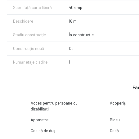
Simulăm rata. Comparăm ofertele actuale din piață.
Suprafață curte liberă
405 mp
Depunem dosarul și stăm în legătură cu banca până la aprobare.
Totul cu ZERO costuri suplimentare.
Deschidere
16 m
Contactează-ne azi pentru o analiză gratuită!
Stadiu construcție
În construcție
Construcție nouă
Da
Număr etaje clădire
1
Fac
Acces pentru persoane cu
Acoperiș
dizabilități
Apometre
Bideu
Cabină de duș
Cadă