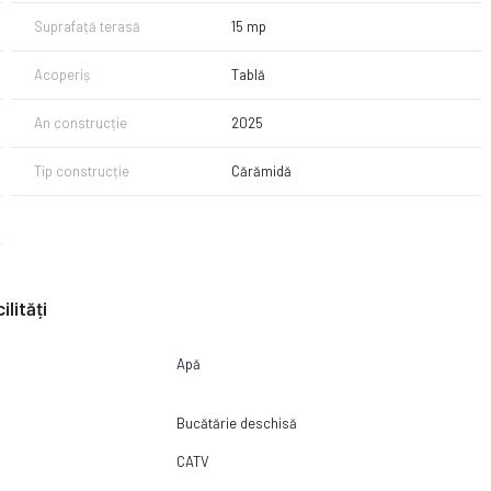
Suprafață terasă
15 mp
Acoperiș
Tablă
An construcție
2025
Tip construcție
Cărămidă
ilități
Apă
Bucătărie deschisă
CATV