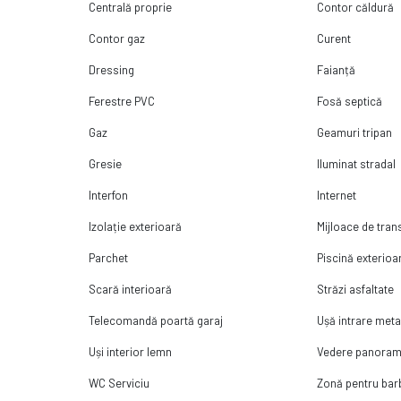
Centrală proprie
Contor căldură
Contor gaz
Curent
Dressing
Faianță
Ferestre PVC
Fosă septică
Gaz
Geamuri tripan
Gresie
Iluminat stradal
Interfon
Internet
Izolație exterioară
Mijloace de tra
Parchet
Piscină exterioa
Scară interioară
Străzi asfaltate
Telecomandă poartă garaj
Ușă intrare meta
Uși interior lemn
Vedere panoram
WC Serviciu
Zonă pentru ba