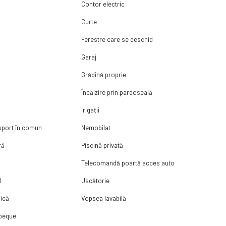
Contor electric
Curte
Ferestre care se deschid
Garaj
Grădină proprie
Încălzire prin pardoseală
Irigații
nsport în comun
Nemobilat
ră
Piscină privată
Telecomandă poartă acces auto
l
Uscătorie
ică
Vopsea lavabilă
rbeque