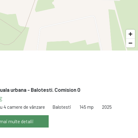
duala urbana - Balotesti. Comision 0
€
cu 4 camere de vânzare
Balotesti
145 mp
2025
 mai multe detalii