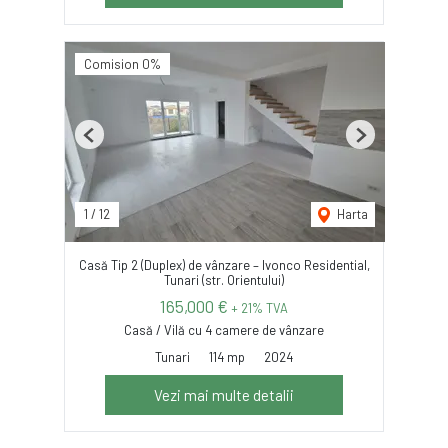
Comision 0%
Previous
Next
1
/
12
Harta
Casă Tip 2 (Duplex) de vânzare – Ivonco Residential,
Tunari (str. Orientului)
165,000 €
+ 21% TVA
Casă / Vilă cu 4 camere de vânzare
Tunari
114 mp
2024
Vezi mai multe detalii