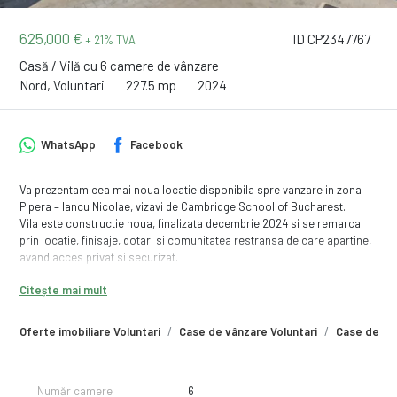
625,000 €
ID CP2347767
+ 21% TVA
Casă / Vilă cu 6 camere de vânzare
Nord, Voluntari
227.5 mp
2024
WhatsApp
Facebook
Va prezentam cea mai noua locatie disponibila spre vanzare in zona
Pipera – Iancu Nicolae, vizavi de Cambridge School of Bucharest.
Vila este constructie noua, finalizata decembrie 2024 si se remarca
prin locatie, finisaje, dotari si comunitatea restransa de care apartine,
avand acces privat si securizat.
Situata pe strada Alexandru cel Bun, conectata direct la str Iancu
Citește mai mult
Nicolae, vila este ferita de zgomotele de trafic si ofera un trai superior
calitativ.
Oferte imobiliare Voluntari
Case de vânzare Voluntari
Case de vân
La exterior, designul in stil mediteranean este potentat de fatada
ventilata, tamplaria din aluminiu cu geamuri panoramice pe toate
laturile vilei si terasele cu balustarde din sticla laminata. Gradina
privata in suprafata de 154mp se preda amenajata, avand integrat
Număr camere
6