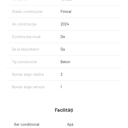
Stadiu construcție
Finisat
An construcție
2024
Construcție nouă
Da
De la dezvoltator
Da
Tip construcție
Beton
Număr etaje clădire
2
Număr etaje retrase
1
Facilități
Aer condiționat
Apă