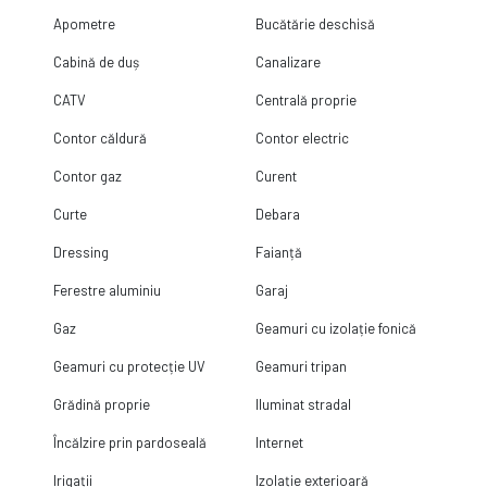
Apometre
Bucătărie deschisă
Cabină de duș
Canalizare
CATV
Centrală proprie
Contor căldură
Contor electric
Contor gaz
Curent
Curte
Debara
Dressing
Faianță
Ferestre aluminiu
Garaj
Gaz
Geamuri cu izolație fonică
Geamuri cu protecție UV
Geamuri tripan
Grădină proprie
Iluminat stradal
Încălzire prin pardoseală
Internet
Irigații
Izolație exterioară