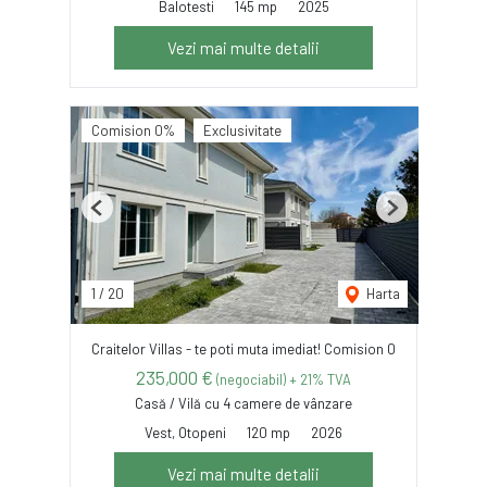
Balotesti
145 mp
2025
Vezi mai multe detalii
Comision 0%
Exclusivitate
Previous
Next
1
/
20
Harta
Craitelor Villas - te poti muta imediat! Comision 0
235,000 €
(negociabil) + 21% TVA
Casă / Vilă cu 4 camere de vânzare
Vest, Otopeni
120 mp
2026
Vezi mai multe detalii