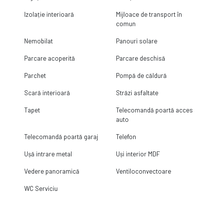
Izolație interioară
Mijloace de transport în
comun
Nemobilat
Panouri solare
Parcare acoperită
Parcare deschisă
Parchet
Pompă de căldură
Scară interioară
Străzi asfaltate
Tapet
Telecomandă poartă acces
auto
Telecomandă poartă garaj
Telefon
Ușă intrare metal
Uși interior MDF
Vedere panoramică
Ventiloconvectoare
WC Serviciu