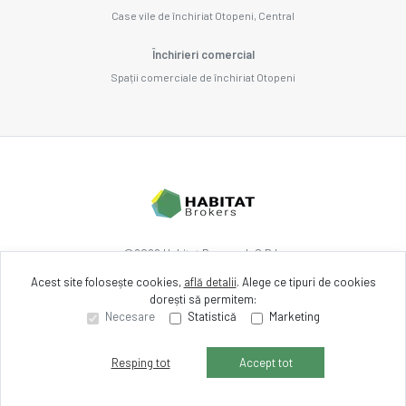
Case vile de închiriat Otopeni, Central
Închirieri comercial
Spații comerciale de închiriat Otopeni
©
2026
Habitat Research S.R.L.
Acest site folosește cookies,
află detalii
.
Alege ce tipuri de cookies
dorești să permitem:
Site creat în
Necesare
Statistică
Marketing
Resping tot
Accept tot