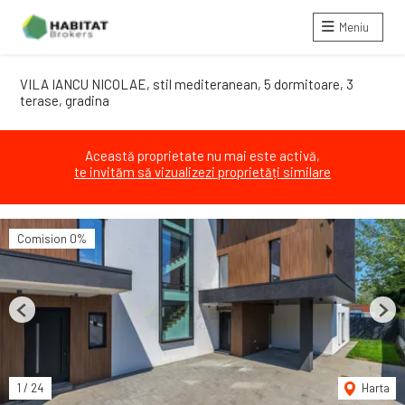
Meniu
VILA IANCU NICOLAE, stil mediteranean, 5 dormitoare, 3
terase, gradina
Această proprietate nu mai este activă,
te invităm să vizualizezi proprietăți similare
Comision 0%
Previous
Next
1
/
24
Harta