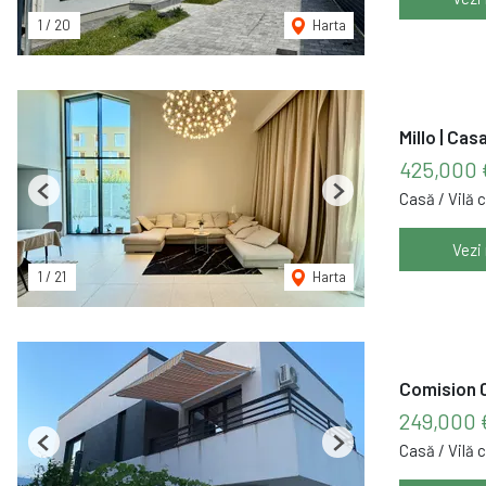
1
/
20
Harta
Millo | Ca
425,000 
Casă / Vilă 
Previous
Next
Vezi
1
/
21
Harta
Comision 0
249,000 
Casă / Vilă 
Previous
Next