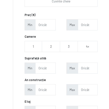
Preț (€)
Min
Max
Camere
1
2
3
4+
Suprafață utilă
Min
Max
An construcție
Min
Max
Etaj