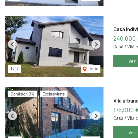
Casă indivi
240,000 
Casă / Vilă 
Previous
Next
Vezi
1
/
17
Harta
Comision 0%
Exclusivitate
Vila urban
175,000 
Casă / Vilă 
Previous
Next
Vezi