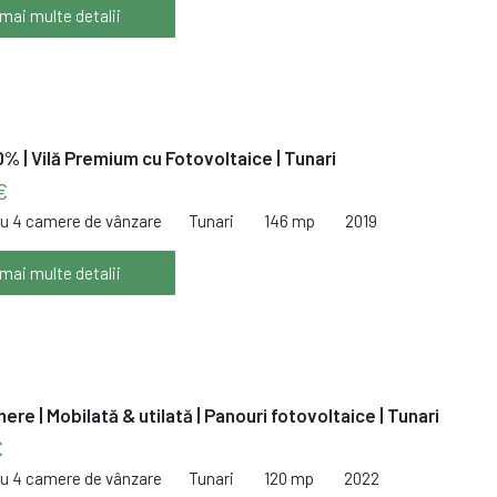
 mai multe detalii
% | Vilă Premium cu Fotovoltaice | Tunari
€
cu 4 camere de vânzare
Tunari
146 mp
2019
 mai multe detalii
re | Mobilată & utilată | Panouri fotovoltaice | Tunari
€
cu 4 camere de vânzare
Tunari
120 mp
2022