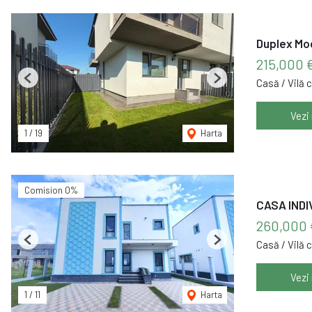
Duplex Mod
215,000 
Casă / Vilă 
Previous
Next
Vezi
1
/
19
Harta
Comision 0%
CASA INDI
260,000
Casă / Vilă 
Previous
Next
Vezi
1
/
11
Harta