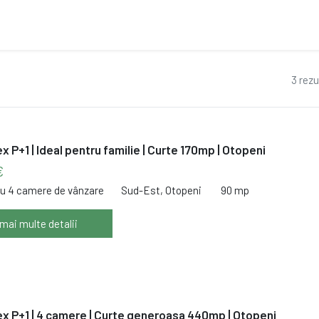
t
3 rezu
x P+1 | Ideal pentru familie | Curte 170mp | Otopeni
€
cu 4 camere de vânzare
Sud-Est, Otopeni
90 mp
 mai multe detalii
x P+1 | 4 camere | Curte generoasa 440mp | Otopeni