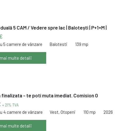
duală 5 CAM / Vedere spre lac | Balotești | P+1+M |
€
cu 5 camere de vânzare
Balotesti
139 mp
 mai multe detalii
a finalizata - te poti muta imediat. Comision 0
€
+ 21% TVA
cu 4 camere de vânzare
Vest, Otopeni
110 mp
2026
 mai multe detalii