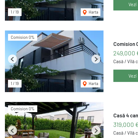
Vezi
1
/
19
Harta
Comision 0%
Comision 0
249,000 
Casă / Vilă 
Previous
Next
Vezi
1
/
19
Harta
Comision 0%
Casă 4 came
319,000 
Casă / Vilă 
Previous
Next