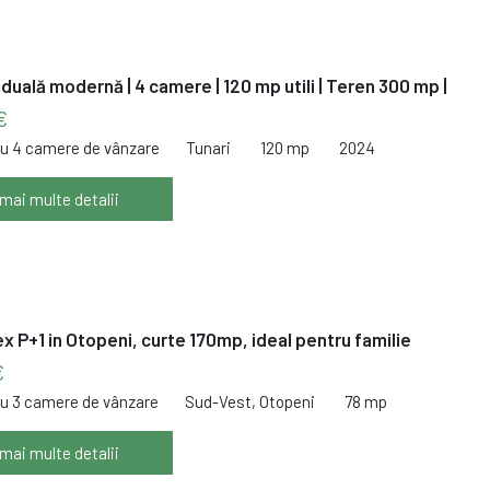
iduală modernă | 4 camere | 120 mp utili | Teren 300 mp |
€
cu 4 camere de vânzare
Tunari
120 mp
2024
 mai multe detalii
x P+1 in Otopeni, curte 170mp, ideal pentru familie
€
cu 3 camere de vânzare
Sud-Vest, Otopeni
78 mp
 mai multe detalii