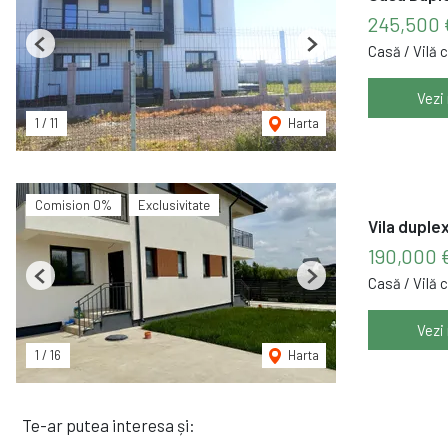
245,500 
Casă / Vilă 
Previous
Next
Vezi
1
/
11
Harta
Comision 0%
Exclusivitate
Vila duple
190,000 
Casă / Vilă 
Previous
Next
Vezi
1
/
16
Harta
Te-ar putea interesa și: