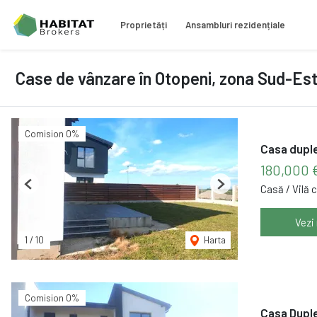
Proprietăți
Ansambluri rezidențiale
Case de vânzare în Otopeni, zona Sud-Es
Comision 0%
Casa duple
180,000 
Casă / Vilă 
Previous
Next
Vezi
1
/
10
Harta
Comision 0%
Casa Duple