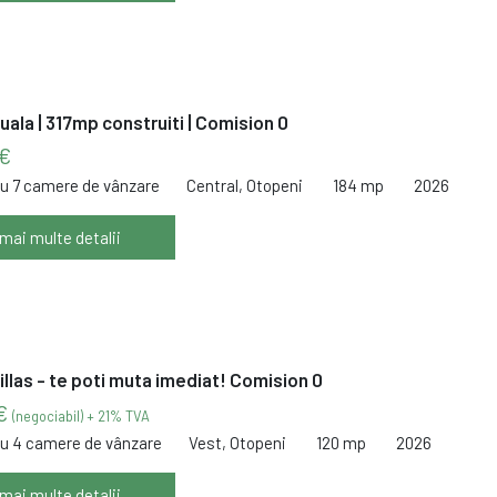
duala | 317mp construiti | Comision 0
€
cu 7 camere de vânzare
Central, Otopeni
184 mp
2026
 mai multe detalii
Villas - te poti muta imediat! Comision 0
 €
(negociabil) + 21% TVA
cu 4 camere de vânzare
Vest, Otopeni
120 mp
2026
 mai multe detalii