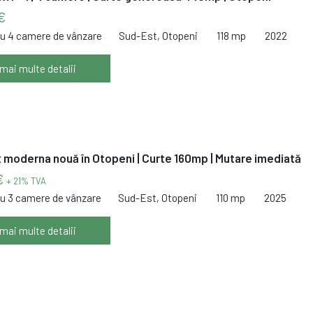
€
cu 4 camere de vânzare
Sud-Est, Otopeni
118 mp
2022
 mai multe detalii
x moderna nouă în Otopeni | Curte 160mp | Mutare imediată
€
+ 21% TVA
cu 3 camere de vânzare
Sud-Est, Otopeni
110 mp
2025
 mai multe detalii