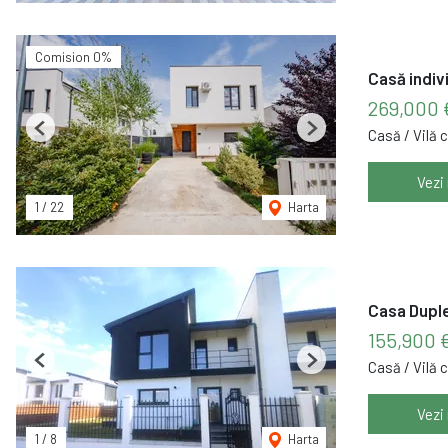
Comision 0%
Casă indiv
269,000 
Casă / Vilă 
Previous
Next
Vezi
1
/
22
Harta
Casa Duple
155,900 
Casă / Vilă 
Previous
Next
Vezi
1
/
8
Harta