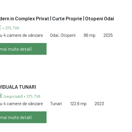
ern in Complex Privat | Curte Proprie | Otopeni Odai
€
+ 21% TVA
cu 4 camere de vânzare
Odai, Otopeni
96 mp
2025
 mai multe detalii
VIDUALA TUNARI
 €
(negociabil) + 21% TVA
cu 4 camere de vânzare
Tunari
122.6 mp
2023
 mai multe detalii