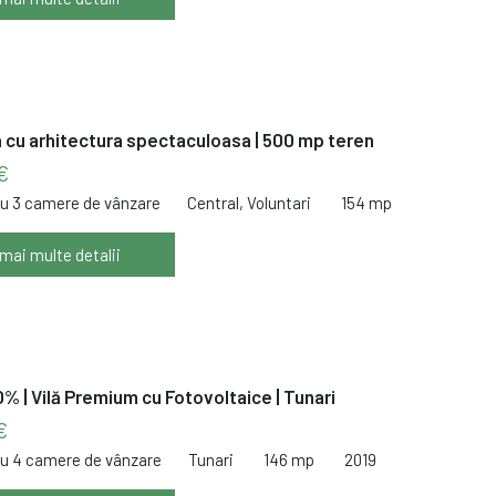
sa cu arhitectura spectaculoasa | 500 mp teren
€
cu 3 camere de vânzare
Central, Voluntari
154 mp
 mai multe detalii
% | Vilă Premium cu Fotovoltaice | Tunari
€
cu 4 camere de vânzare
Tunari
146 mp
2019