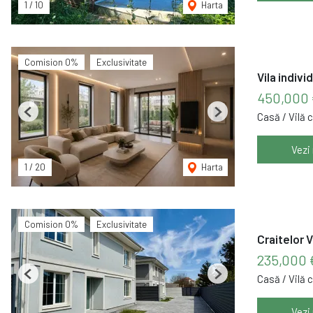
1
/
10
Harta
Comision 0%
Exclusivitate
Vila indivi
450,000 
Casă / Vilă 
Previous
Next
Vezi
1
/
20
Harta
Comision 0%
Exclusivitate
Craitelor 
235,000
Casă / Vilă 
Previous
Next
Vezi