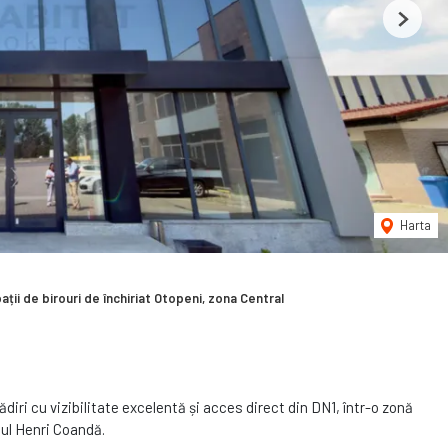
Next
Harta
ații de birouri de închiriat Otopeni, zona Central
lădiri cu vizibilitate excelentă și acces direct din DN1, într-o zonă
tul Henri Coandă.