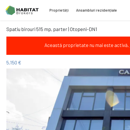
Proprietăți
Ansambluri rezidențiale
Spatiu birouri 515 mp, parter | Otopeni-DN1
Această proprietate nu mai este activă,
5,150 €