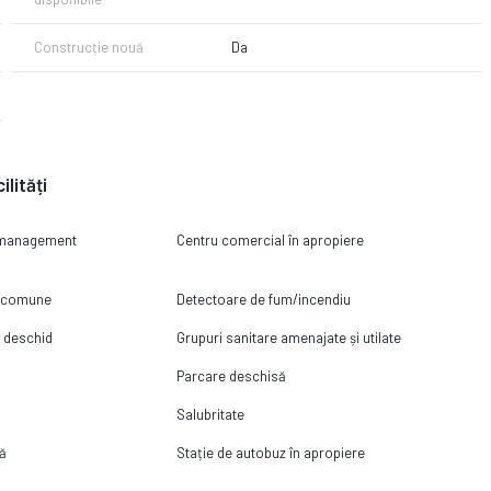
Construcție nouă
Da
ilități
i management
Centru comercial în apropiere
i comune
Detectoare de fum/incendiu
e deschid
Grupuri sanitare amenajate și utilate
Parcare deschisă
Salubritate
mă
Stație de autobuz în apropiere