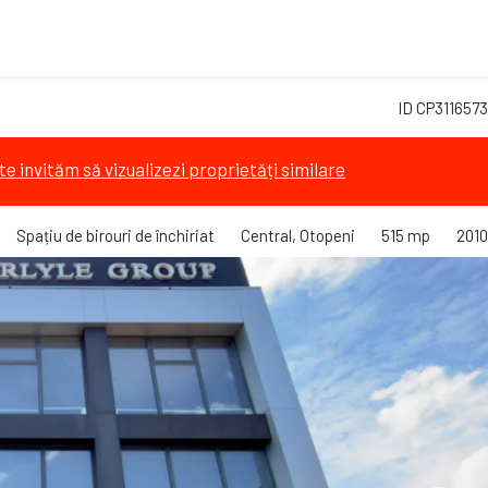
ID CP3116573
te invităm să vizualizezi proprietăți similare
Spațiu de birouri de închiriat
Central, Otopeni
515 mp
2010