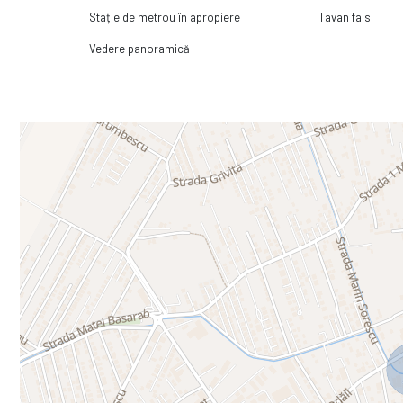
💶 5.150 euro/lună
Stație de metrou în apropiere
Tavan fals
Spațiul poate fi închiriat și împreună cu alte suprafețe disponibile în
Vedere panoramică