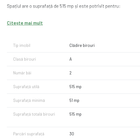
Spațiul are o suprafață de 515 mp și este potrivit pentru:
* sediu companie
Citește mai mult
* birouri administrative și operaționale
* firme de servicii
* săli de curs și training
* call center
Tip imobil
Clădire birouri
* activități educaționale sau corporate
Clasă birouri
A
Caracteristici:
Număr băi
2
* suprafață utilă: 515 mp
* poziționare stradală excelentă la DN1
Suprafață utilă
515 mp
* acces facil și vizibilitate foarte bună
* 30 locuri de parcare disponibile
Suprafață minimă
51 mp
* contorizare separată
* putere instalată: 35 kW
Suprafață totală birouri
515 mp
* posibilitate compartimentare și adaptare spațiu
Facilități incluse:
Parcări suprafață
30