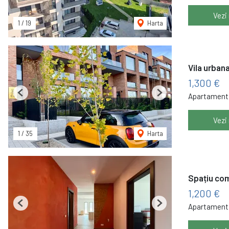
Vezi
1
/
19
Harta
Vila urbana
1,300 €
Apartament 
Previous
Next
Vezi
1
/
35
Harta
Spațiu come
1,200 €
Apartament 
Previous
Next