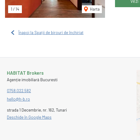
Vezi
1
/
14
Harta
Înapoi la Spații de birouri de închiriat
HABITAT Brokers
Agenție imobiliară Bucuresti
0758.022.582
hello@h-b.ro
strada 1 Decembrie, nr. 162, Tunari
Deschide în Google Maps