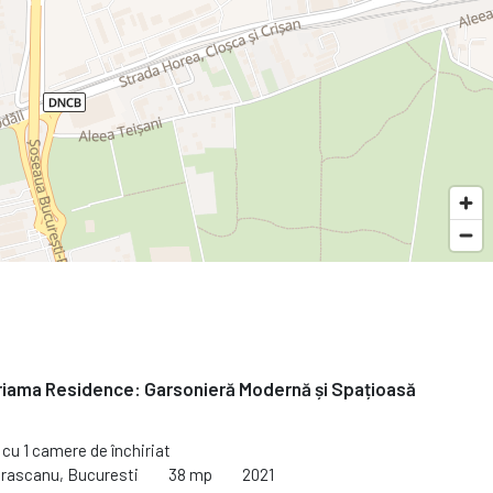
riama Residence: Garsonieră Modernă și Spațioasă
cu 1 camere de închiriat
trascanu, Bucuresti
38 mp
2021