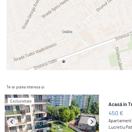
Te-ar putea interesa și:
Exclusivitate
Acasă în T
450 €
Apartament 
Previous
Next
Lucretiu Pa