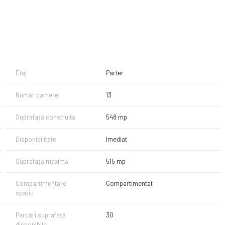
Etaj
Parter
Număr camere
13
Suprafață construită
548 mp
Disponibilitate
Imediat
Suprafață maximă
515 mp
Compartimentare
Compartimentat
spațiu
Parcări suprafață
30
disponibile