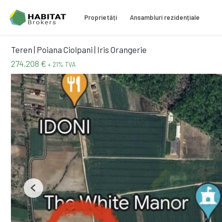
Proprietăți
Ansambluri rezidențiale
Teren | Poiana Ciolpani | Iris Orangerie
274,208 €
+ 21% TVA
Previous