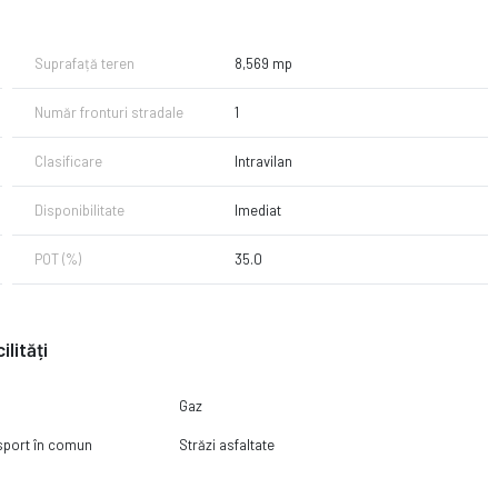
Suprafață teren
8,569 mp
Număr fronturi stradale
1
Clasificare
Intravilan
Disponibilitate
Imediat
POT (%)
35.0
ilități
Gaz
nsport în comun
Străzi asfaltate