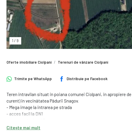
1
/
9
Oferte imobiliare Ciolpani
Terenuri de vânzare Ciolpani
Trimite pe
WhatsApp
Distribuie pe
Facebook
Teren intravilan situat in poiana comunei Ciolpani, in apropiere de I
curent) in vecinătatea Pădurii Snagov.
- Mega image la intrarea pe strada
- acces facil la DN1
- acces catre lacul Snagov
Citește mai mult
Potențial pentru dezvoltare rezidențiala sau pentru evenimente.