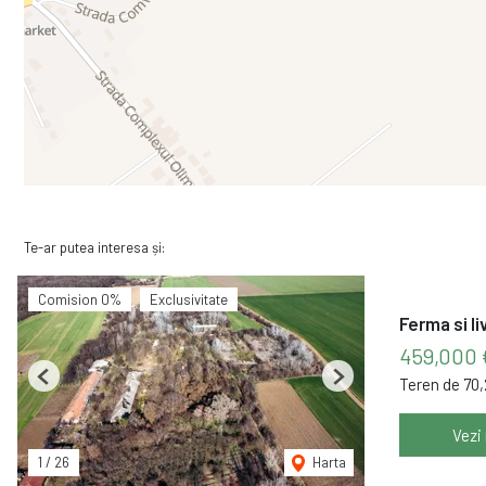
Te-ar putea interesa și:
Comision 0%
Exclusivitate
Ferma si li
459,000
Teren de 70
Previous
Next
Vezi
1
/
26
Harta