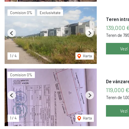
Comision 0%
Exclusivitate
Teren intr
139,000 
Teren de 79
Previous
Next
Vezi
1
/
4
Harta
Comision 0%
De vânzare
119,000 €
Teren de 1,
Previous
Next
Vezi
1
/
4
Harta