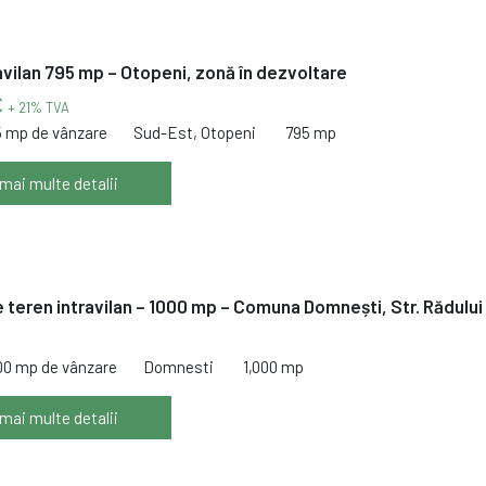
avilan 795 mp – Otopeni, zonă în dezvoltare
€
+ 21% TVA
5 mp de vânzare
Sud-Est, Otopeni
795 mp
 mai multe detalii
 teren intravilan – 1000 mp – Comuna Domnești, Str. Rădului
000 mp de vânzare
Domnesti
1,000 mp
 mai multe detalii