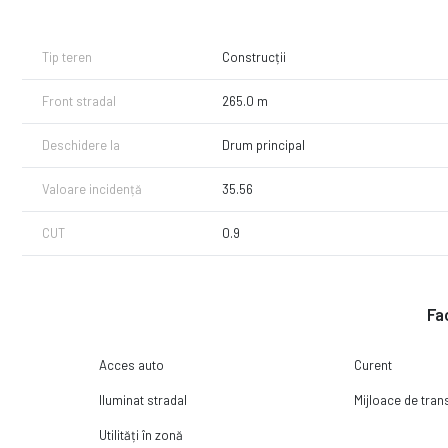
Proprietar persoana juridică.
Disponibil imediat.
Tip teren
Construcții
Front stradal
265.0 m
Deschidere la
Drum principal
Valoare incidență
35.56
CUT
0.9
Fac
Acces auto
Curent
Iluminat stradal
Mijloace de tra
Utilități în zonă