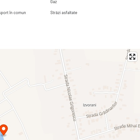
Gaz
nsport în comun
Străzi asfaltate