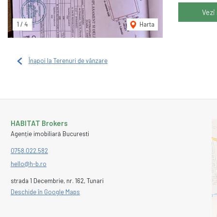
Vezi
1
/
4
Harta
Înapoi la Terenuri de vânzare
HABITAT Brokers
Agenție imobiliară Bucuresti
0758.022.582
hello@h-b.ro
strada 1 Decembrie, nr. 162, Tunari
Deschide în Google Maps