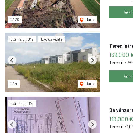
Vezi
1
/
26
Harta
Comision 0%
Exclusivitate
Teren intr
139,000 
Teren de 79
Previous
Next
Vezi
1
/
4
Harta
Comision 0%
De vânzare
119,000 €
Teren de 1,
Previous
Next