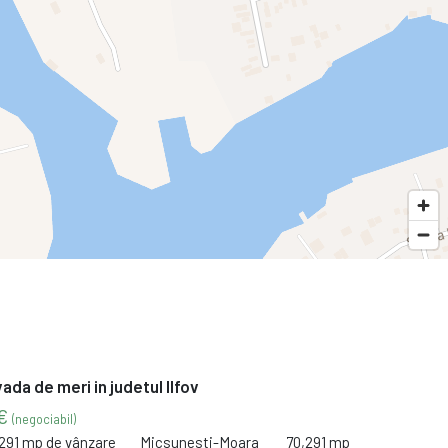
vada de meri in judetul Ilfov
 €
(negociabil)
,291 mp de vânzare
Micsunesti-Moara
70,291 mp