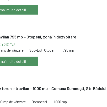
 mai multe detalii
avilan 795 mp – Otopeni, zonă în dezvoltare
€
+ 21% TVA
5 mp de vânzare
Sud-Est, Otopeni
795 mp
 mai multe detalii
 teren intravilan – 1000 mp – Comuna Domnești, Str. Rădului
000 mp de vânzare
Domnesti
1,000 mp