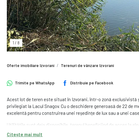
1
/
8
Oferte imobiliare Izvorani
Terenuri de vânzare Izvorani
Trimite pe
WhatsApp
Distribuie pe
Facebook
Acest lot de teren este situat în Izvorani, într-o zonă exclusivistă
privilegiat la Lacul Snagov. Cu o deschidere generoasă de 22 de met
excelentă pentru construirea unei reședințe de lux sau a unei case
Utilitățile sunt deja disponibile, terenul beneficiind de acces la ele
Locația liniștită, dar totuși aproape de București, combinată cu 
Citește mai mult
ideală pentru cei care își doresc să se bucure de intimitate și conf