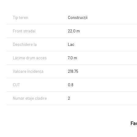
Terenul se vinde cu malul dragat, exista autorizatie in acest sens.
Tip teren
Construcții
Front stradal
22.0 m
Deschidere la
Lac
Lățime drum acces
7.0 m
Valoare incidență
218.75
CUT
0.8
Număr etaje clădire
2
Fac