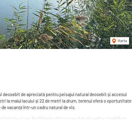
Harta
 și deosebit de apreciată pentru peisajul natural deosebit și accesul
ri la malul lacului și 22 de metri la drum, terenul oferă o oportunitate
 de vacanță într-un cadru natural de vis.
ctricitate și gaz, facilitând astfel procesul de dezvoltare imobiliară.
frumusețea naturală a zonei Snagov, face din acest teren o alegere
ort într-un cadru exclusivist.