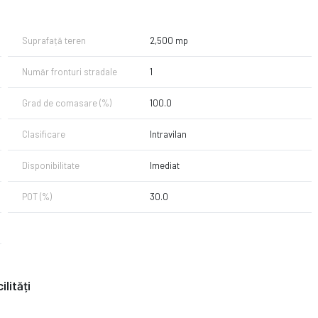
Suprafață teren
2,500 mp
Număr fronturi stradale
1
Grad de comasare (%)
100.0
Clasificare
Intravilan
Disponibilitate
Imediat
POT (%)
30.0
ilități