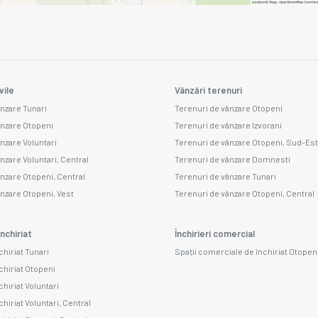
vile
Vânzări terenuri
ânzare Tunari
Terenuri de vânzare Otopeni
ânzare Otopeni
Terenuri de vânzare Izvorani
ânzare Voluntari
Terenuri de vânzare Otopeni, Sud-Est
nzare Voluntari, Central
Terenuri de vânzare Domnesti
ânzare Otopeni, Central
Terenuri de vânzare Tunari
ânzare Otopeni, Vest
Terenuri de vânzare Otopeni, Central
nchiriat
Închirieri comercial
chiriat Tunari
Spații comerciale de închiriat Otopen
chiriat Otopeni
chiriat Voluntari
chiriat Voluntari, Central