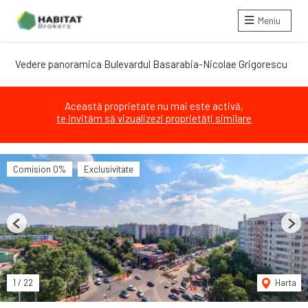
Meniu
Vedere panoramica Bulevardul Basarabia-Nicolae Grigorescu
Această proprietate nu mai este activă,
te invităm să vizualizezi proprietăți similare
Comision 0%
Exclusivitate
Previous
Next
1
/
22
Harta