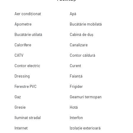
Aer condiționat
Apă
Apometre
Bucătărie mobilată
Bucătărie utilată
Cabină de duș
Calorifere
Canalizare
CATV
Contor căldură
Contor electric
Curent
Dressing
Faianță
Ferestre PVC
Frigider
Gaz
Geamuri termopan
Gresie
Hotă
Iluminat stradal
Interfon
Internet
Izolație exterioară