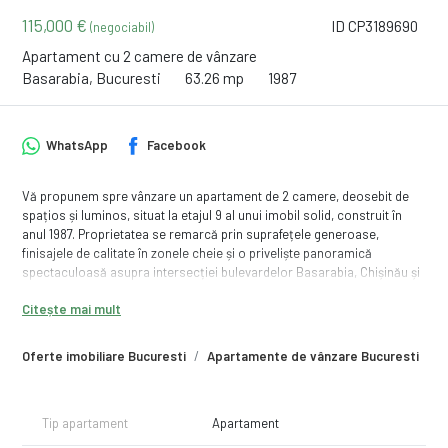
115,000 €
ID CP3189690
(negociabil)
Apartament cu 2 camere de vânzare
Basarabia, Bucuresti
63.26 mp
1987
WhatsApp
Facebook
Vă propunem spre vânzare un apartament de 2 camere, deosebit de
spațios și luminos, situat la etajul 9 al unui imobil solid, construit în
anul 1987. Proprietatea se remarcă prin suprafețele generoase,
finisajele de calitate în zonele cheie și o priveliște panoramică
spectaculoasă asupra intersecției bulevardelor Basarabia, Chișinău și
Nicolae Grigorescu.
Citește mai mult
📐 Detalii Tehnice și Compartimentare
Apartamentul oferă un spațiu de locuit aerisit, cu o suprafață utilă
Oferte imobiliare Bucuresti
Apartamente de vânzare Bucuresti
A
totală de 63 mp (57 mp suprafață utilă interioară + 6 mp balcon), fiind
compartimentat excelent:
• Camera de zi (Living): Cu o suprafață de aproximativ 21 mp, acest
spațiu generos este ideal pentru relaxare și zona de entertainment.
Tip apartament
Apartament
• Bucătăria: Unul dintre principalele puncte forte ale proprietății; la cei