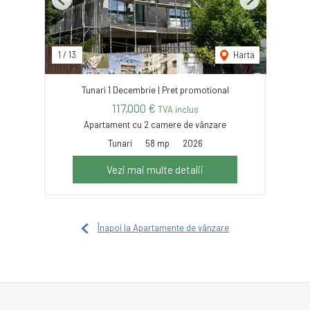
Previous
Next
1
/
13
Harta
Tunari 1 Decembrie | Pret promotional
117,000 €
TVA inclus
Apartament cu 2 camere de vânzare
Tunari
58 mp
2026
Vezi mai multe detalii
Înapoi la Apartamente de vânzare