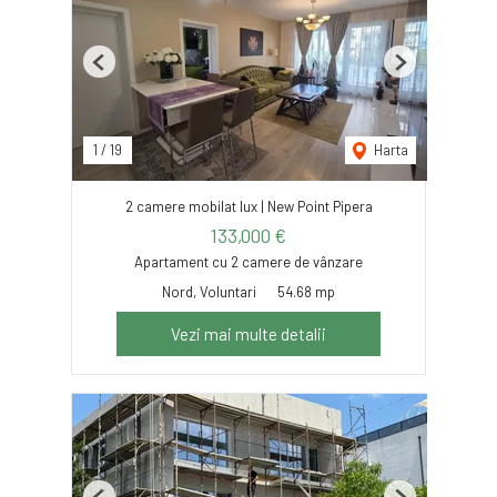
Previous
Next
1
/
19
Harta
2 camere mobilat lux | New Point Pipera
133,000 €
Apartament cu 2 camere de vânzare
Nord, Voluntari
54.68 mp
Vezi mai multe detalii