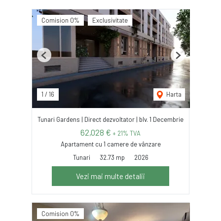
Comision 0%
Exclusivitate
Previous
Next
1
/
16
Harta
Tunari Gardens | Direct dezvoltator | blv. 1 Decembrie
62,028 €
+ 21% TVA
Apartament cu 1 camere de vânzare
Tunari
32.73 mp
2026
Vezi mai multe detalii
Comision 0%