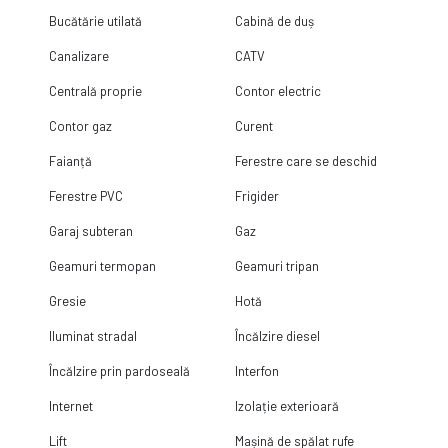
Bucătărie utilată
Cabină de duș
Canalizare
CATV
Centrală proprie
Contor electric
Contor gaz
Curent
Faianță
Ferestre care se deschid
Ferestre PVC
Frigider
Garaj subteran
Gaz
Geamuri termopan
Geamuri tripan
Gresie
Hotă
Iluminat stradal
Încălzire diesel
Încălzire prin pardoseală
Interfon
Internet
Izolație exterioară
Lift
Mașină de spălat rufe