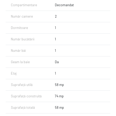
Compartimentare
Decomandat
Număr camere
2
Dormitoare
1
Număr bucătării
1
Număr băi
1
Geam la baie
Da
Etaj
1
Suprafață utilă
58 mp
Suprafață construită
74 mp
Suprafață totală
58 mp