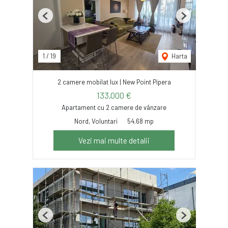
Previous
Next
1
/
19
Harta
2 camere mobilat lux | New Point Pipera
133,000 €
Apartament cu 2 camere de vânzare
Nord, Voluntari
54.68 mp
Vezi mai multe detalii
Previous
Next