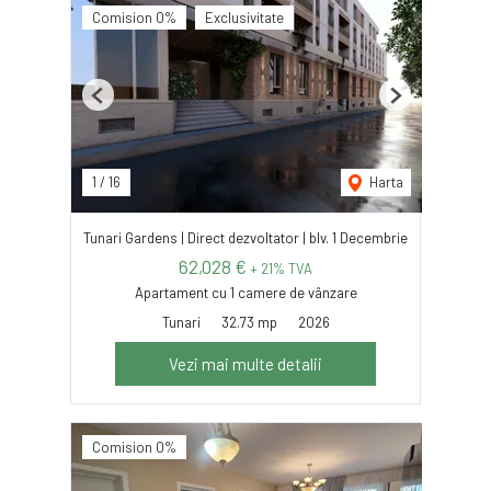
Comision 0%
Exclusivitate
Previous
Next
1
/
16
Harta
Tunari Gardens | Direct dezvoltator | blv. 1 Decembrie
62,028 €
+ 21% TVA
Apartament cu 1 camere de vânzare
Tunari
32.73 mp
2026
Vezi mai multe detalii
Comision 0%