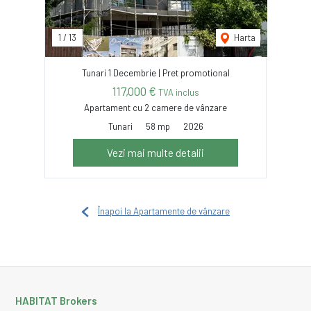
1
/
13
Harta
Tunari 1 Decembrie | Pret promotional
117,000 €
TVA inclus
Apartament cu 2 camere de vânzare
Tunari
58 mp
2026
Vezi mai multe detalii
Înapoi la Apartamente de vânzare
HABITAT Brokers