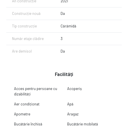
An construcție
2021
Construcție nouă
Da
Tip construcție
Cărămidă
Număr etaje clădire
3
Are demisol
Da
Facilități
Acces pentru persoane cu
Acoperiș
dizabilități
Aer condiționat
Apă
Apometre
Aragaz
Bucătărie închisă
Bucătărie mobilată