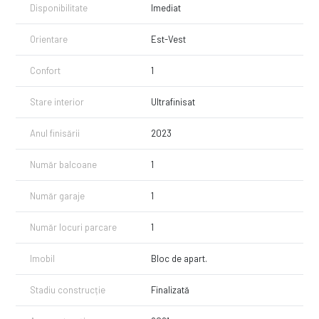
Disponibilitate
Imediat
Orientare
Est-Vest
Confort
1
Stare interior
Ultrafinisat
Anul finisării
2023
Număr balcoane
1
Număr garaje
1
Număr locuri parcare
1
Imobil
Bloc de apart.
Stadiu construcție
Finalizată