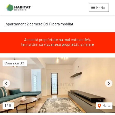
Meniu
Apartament 2 camere Bd. Pipera mobilat
Această proprietate nu mai este activă,
te invităm să vizualizezi proprietăți similare
Comision 0%
Previous
Next
1
/
18
Harta