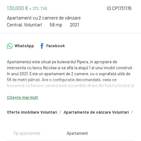
130,000 €
ID CP1731176
+ 21% TVA
Apartament cu 2 camere de vânzare
Central, Voluntari
58 mp
2021
WhatsApp
Facebook
Apartamentul este situat pe bulevardul Pipera, in apropiere de
intersectia cu Iancu Nicolae și se află la etajul 1 al unui imobil construit
în anul 2021. Este un apartament de 2 camere, cu o suprafață utilă de
58 de metri pătrați. Are o configurație decomandată, ceea ce
înseamnă că fiecare cameră este accesibilă direct din holul principal al
apartamentului.
Citește mai mult
Se vinde mobilat si utilat complet, bucataria este inchisa, complet
mobilata si echipata, un balcon deschis la dormitor. Incalzirea este
Oferte imobiliare Voluntari
Apartamente de vânzare Voluntari
Ap
prin pardoseala, cu centrala termica pe gaz.
Disponibil un loc de parcare in garajul subteran la pretul de 15000
euro.
La prețul afișat se adaugă TVA.
Tip apartament
Apartament