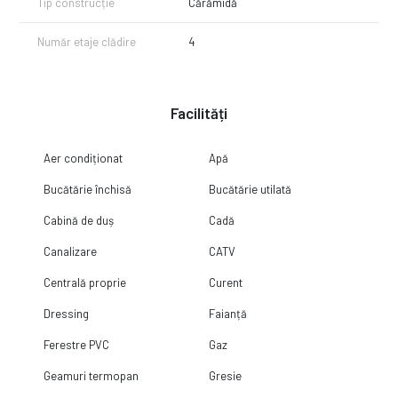
Tip construcție
Cărămidă
Număr etaje clădire
4
Facilități
Aer condiționat
Apă
Bucătărie închisă
Bucătărie utilată
Cabină de duș
Cadă
Canalizare
CATV
Centrală proprie
Curent
Dressing
Faianță
Ferestre PVC
Gaz
Geamuri termopan
Gresie