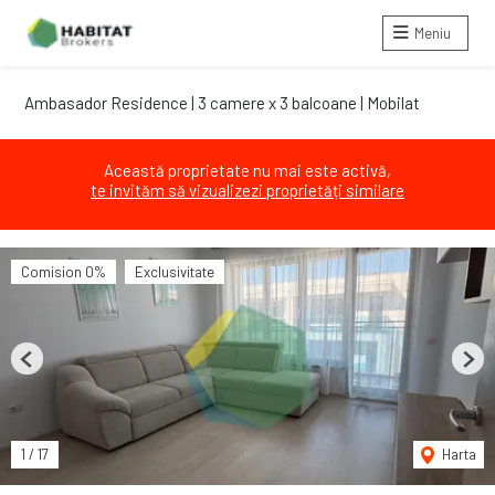
Meniu
Ambasador Residence | 3 camere x 3 balcoane | Mobilat
Această proprietate nu mai este activă,
te invităm să vizualizezi proprietăți similare
Comision 0%
Exclusivitate
Previous
Next
1
/
17
Harta