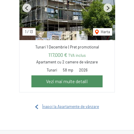
Previous
Next
1
/
13
Harta
Tunari 1 Decembrie | Pret promotional
117,000 €
TVA inclus
Apartament cu 2 camere de vânzare
Tunari
58 mp
2026
Vezi mai multe detalii
Înapoi la Apartamente de vânzare