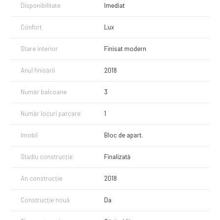
ansamblu rezidențial modern, securizat, cu spații verzi și grădină
Disponibilitate
Imediat
interioară amenajată
Confort
Lux
ℹ️Buget insuficient? La HABITAT Brokers ai serviciu de finanțare inclus:
Identificăm tipul de credit ideal.
Stare interior
Finisat modern
Simulăm rata. Comparăm ofertele actuale din piață.
Depunem dosarul și stăm în legătură cu banca până la aprobare.
Totul cu ZERO costuri suplimentare.
Anul finisării
2018
Contactează-ne azi pentru o analiză gratuită!
Număr balcoane
3
Număr locuri parcare
1
Imobil
Bloc de apart.
Stadiu construcție
Finalizată
An construcție
2018
Construcție nouă
Da