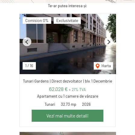
Te-ar putea interesa și:
Comision 0%
Exclusivitate
Previous
Next
1
/
16
Harta
Tunari Gardens | Direct dezvoltator | blv. 1 Decembrie
62,028 €
+ 21% TVA
Apartament cu 1 camere de vânzare
Tunari
32.73 mp
2026
Vezi mai multe detalii