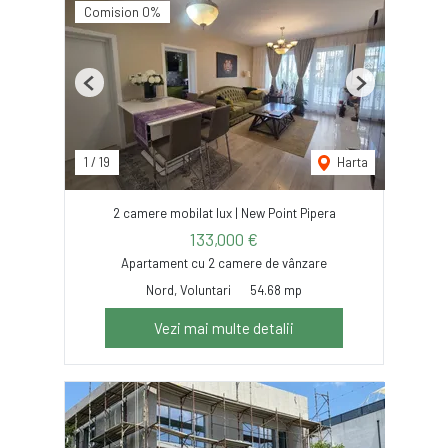
Comision 0%
Previous
Next
1
/
19
Harta
2 camere mobilat lux | New Point Pipera
133,000 €
Apartament cu 2 camere de vânzare
Nord, Voluntari
54.68 mp
Vezi mai multe detalii