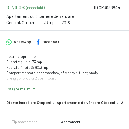
157,000 €
ID CP3096844
(negociabil)
Apartament cu 3 camere de vânzare
Central, Otopeni
73 mp
2018
WhatsApp
Facebook
Detalii proprietate:
Suprafață utilă: 73 mp
Suprafață totală: 90,3 mp
Compartimentare decomandată, eficientă și funcțională
Living generos și 2 dormitoare
Bucătărie închisă, complet mobilată
Citește mai mult
2 băi, ambele prevăzute cu ventilație naturală
2 balcoane spațioase, cu vedere deschisă
Situat la etajul 4/4, într-un imobil dotat cu lift
Oferte imobiliare Otopeni
Apartamente de vânzare Otopeni
Apar
Dotări și finisaje:
Finisaje moderne, păstrate în condiții excelente
Sistem de încălzire în pardoseală
Tip apartament
Apartament
Centrală termică proprie
Tâmplărie PVC premium, 6 camere, cu geam tripan