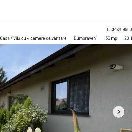
ID CP3209900
Casă / Vilă cu 4 camere de vânzare
Dumbraveni
133 mp
2011
Next