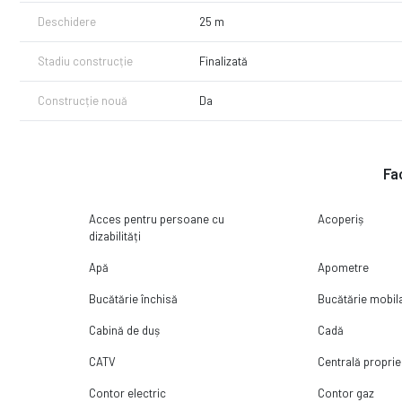
Identificăm tipul de credit ideal.
Deschidere
25 m
Simulăm rata. Comparăm ofertele actuale din piață.
Depunem dosarul și stăm în legătură cu banca până la aprobare.
Stadiu construcție
Finalizată
Totul cu ZERO costuri suplimentare.
Contactează-ne azi pentru o analiză gratuită!
Construcție nouă
Da
Fac
Acces pentru persoane cu
Acoperiș
dizabilități
Apă
Apometre
Bucătărie închisă
Bucătărie mobil
Cabină de duș
Cadă
CATV
Centrală proprie
Contor electric
Contor gaz