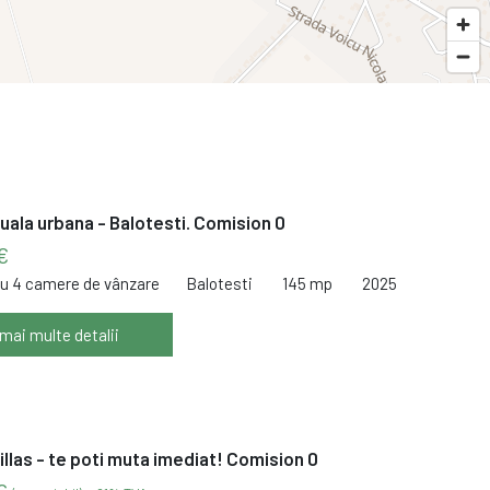
duala urbana - Balotesti. Comision 0
€
cu 4 camere de vânzare
Balotesti
145 mp
2025
 mai multe detalii
Villas - te poti muta imediat! Comision 0