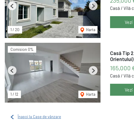
235,000
Casă / Vilă 
Previous
Next
Vezi
1
/
20
Harta
Comision 0%
Casă Tip 2
Orientului)
165,000 
Previous
Next
Casă / Vilă 
Vezi
1
/
12
Harta
Înapoi la Case de vânzare