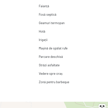
Faianță
Fosă septică
Geamuri termopan
Hotă
Irigații
Mașină de spălat rufe
Parcare deschisă
Străzi asfaltate
Vedere spre oraș
Zonă pentru barbeque