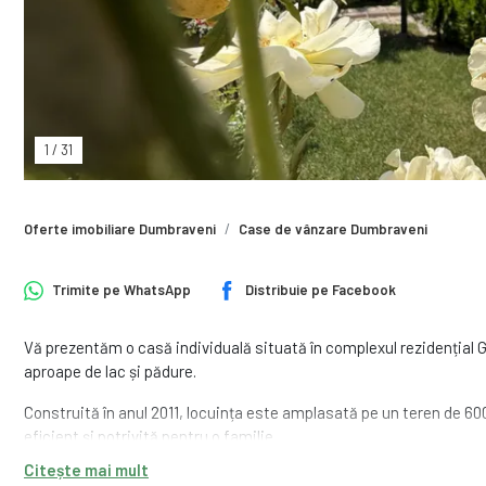
1
/
31
Oferte imobiliare Dumbraveni
Case de vânzare Dumbraveni
Trimite pe
WhatsApp
Distribuie pe
Facebook
Vă prezentăm o casă individuală situată în complexul rezidențial G
aproape de lac și pădure.
Construită în anul 2011, locuința este amplasată pe un teren de 60
eficient și potrivită pentru o familie.
Citește mai mult
Compartimentare: