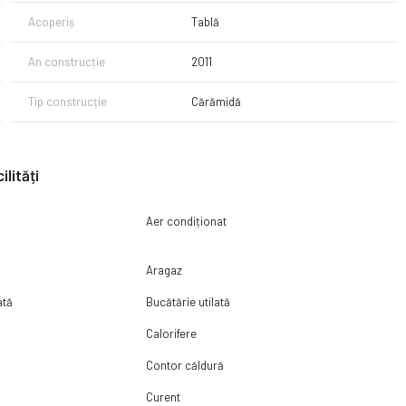
Acoperiș
Tablă
An construcție
2011
Tip construcție
Cărămidă
ilități
Aer condiționat
Aragaz
ată
Bucătărie utilată
Calorifere
Contor căldură
Curent