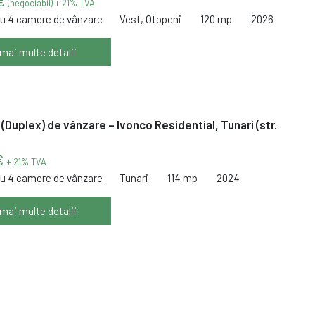
 €
(negociabil) + 21% TVA
cu 4 camere de vânzare
Vest, Otopeni
120 mp
2026
 mai multe detalii
 (Duplex) de vânzare – Ivonco Residential, Tunari (str.
€
+ 21% TVA
cu 4 camere de vânzare
Tunari
114 mp
2024
 mai multe detalii