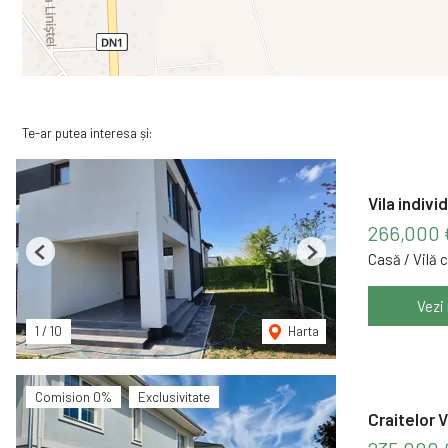
Te-ar putea interesa și:
Vila indivi
266,000 
Casă / Vilă 
Previous
Next
Vezi
1
/
10
Harta
Comision 0%
Exclusivitate
Craitelor 