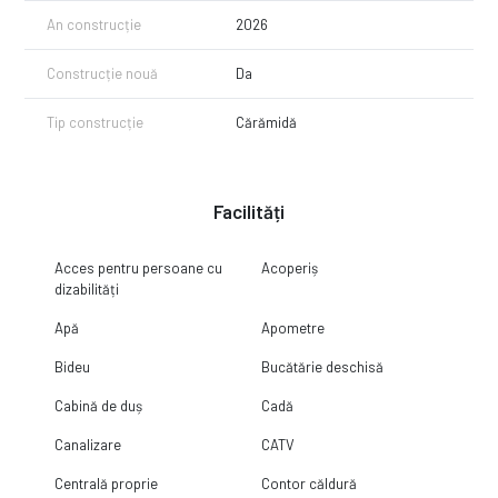
An construcție
2026
Construcție nouă
Da
Tip construcție
Cărămidă
Facilități
Acces pentru persoane cu
Acoperiș
dizabilități
Apă
Apometre
Bideu
Bucătărie deschisă
Cabină de duș
Cadă
Canalizare
CATV
Centrală proprie
Contor căldură