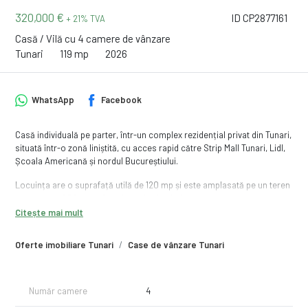
320,000 €
ID CP2877161
+ 21% TVA
Casă / Vilă cu 4 camere de vânzare
Tunari
119 mp
2026
WhatsApp
Facebook
Casă individuală pe parter, într-un complex rezidențial privat din Tunari,
situată într-o zonă liniștită, cu acces rapid către Strip Mall Tunari, Lidl,
Școala Americană și nordul Bucureștiului.
Locuința are o suprafață utilă de 120 mp și este amplasată pe un teren
generos de 600 mp, oferind spațiu și intimitate.
Citește mai mult
Compartimentarea este practică și eficientă:
Oferte imobiliare Tunari
Case de vânzare Tunari
Living cu bucătărie open-space, cu o suprafață totală de 47 mp
3 dormitoare, dintre care: dormitor matrimonial cu baie proprie și
dressing
Baie secundară
Număr camere
4
Terasa exterioara de 33 mp