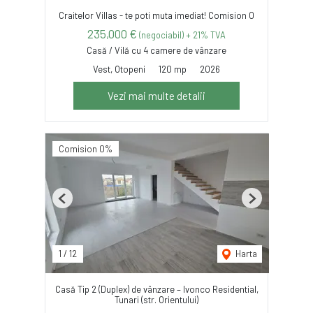
Craitelor Villas - te poti muta imediat! Comision 0
235,000 €
(negociabil) + 21% TVA
Casă / Vilă cu 4 camere de vânzare
Vest, Otopeni
120 mp
2026
Vezi mai multe detalii
Comision 0%
Previous
Next
1
/
12
Harta
Casă Tip 2 (Duplex) de vânzare – Ivonco Residential,
Tunari (str. Orientului)