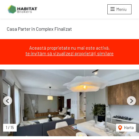
Meniu
Casa Parter in Complex Finalizat
Această proprietate nu mai este activă,
te invităm să vizualizezi proprietăți similare
Previous
Next
1
/
15
Harta