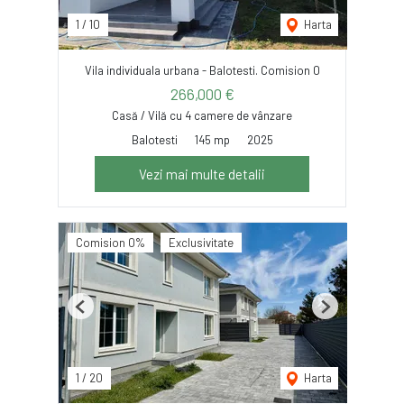
1
/
10
Harta
Vila individuala urbana - Balotesti. Comision 0
266,000 €
Casă / Vilă cu 4 camere de vânzare
Balotesti
145 mp
2025
Vezi mai multe detalii
Comision 0%
Exclusivitate
Previous
Next
1
/
20
Harta