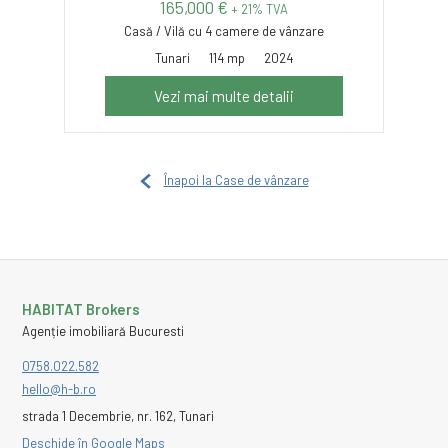
165,000 €
+ 21% TVA
Casă / Vilă cu 4 camere de vânzare
Tunari
114 mp
2024
Vezi mai multe detalii
Înapoi la Case de vânzare
HABITAT Brokers
Agenție imobiliară Bucuresti
0758.022.582
hello@h-b.ro
strada 1 Decembrie, nr. 162, Tunari
Deschide în Google Maps