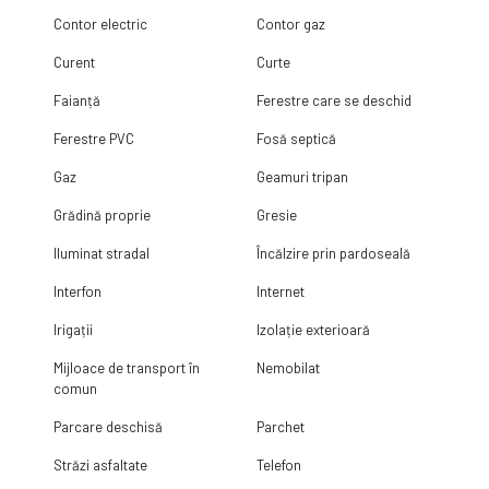
Contor electric
Contor gaz
Curent
Curte
Faianță
Ferestre care se deschid
Ferestre PVC
Fosă septică
Gaz
Geamuri tripan
Grădină proprie
Gresie
Iluminat stradal
Încălzire prin pardoseală
Interfon
Internet
Irigații
Izolație exterioară
Mijloace de transport în
Nemobilat
comun
Parcare deschisă
Parchet
Străzi asfaltate
Telefon