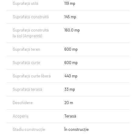
Suprafață utilă
119 mp
Suprafață construită
145 mp
Suprafață construită
160.0 mp
la sol (Amprentă)
Suprafață teren
600 mp
Suprafață curte
600 mp
Suprafață curte liberă
440 mp
Suprafață terasă
33 mp
Deschidere
20 m
Acoperiș
Terasă
Stadiu construcție
În construcție