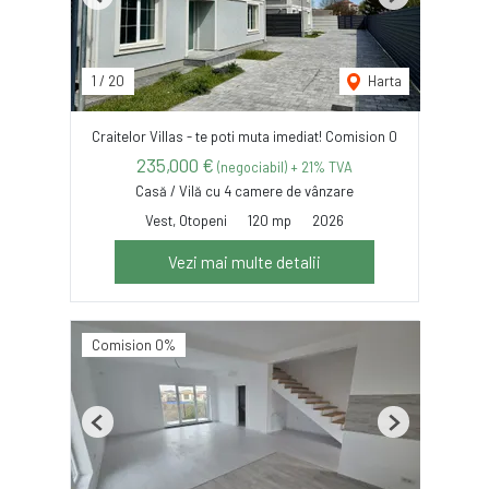
Previous
Next
1
/
20
Harta
Craitelor Villas - te poti muta imediat! Comision 0
235,000 €
(negociabil) + 21% TVA
Casă / Vilă cu 4 camere de vânzare
Vest, Otopeni
120 mp
2026
Vezi mai multe detalii
Comision 0%
Previous
Next