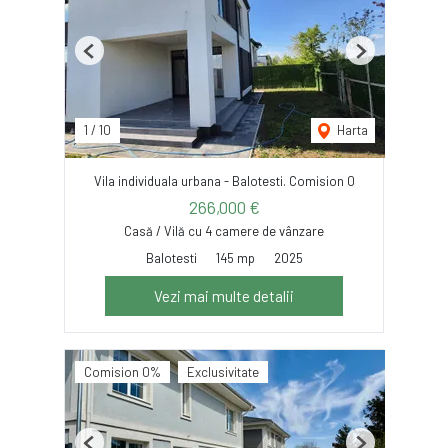
Previous
Next
1
/
10
Harta
Vila individuala urbana - Balotesti. Comision 0
266,000 €
Casă / Vilă cu 4 camere de vânzare
Balotesti
145 mp
2025
Vezi mai multe detalii
Comision 0%
Exclusivitate