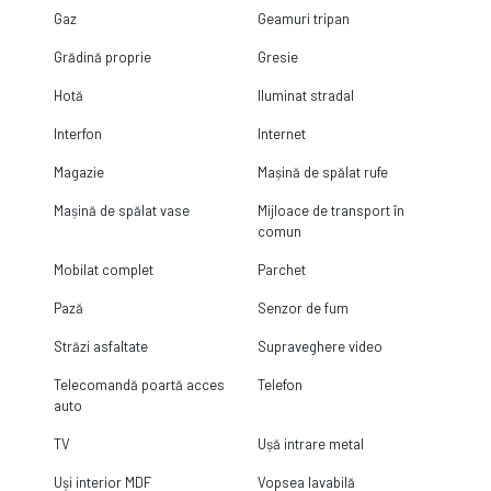
Gaz
Geamuri tripan
Grădină proprie
Gresie
Hotă
Iluminat stradal
Interfon
Internet
Magazie
Mașină de spălat rufe
Mașină de spălat vase
Mijloace de transport în
comun
Mobilat complet
Parchet
Pază
Senzor de fum
Străzi asfaltate
Supraveghere video
Telecomandă poartă acces
Telefon
auto
TV
Ușă intrare metal
Uși interior MDF
Vopsea lavabilă