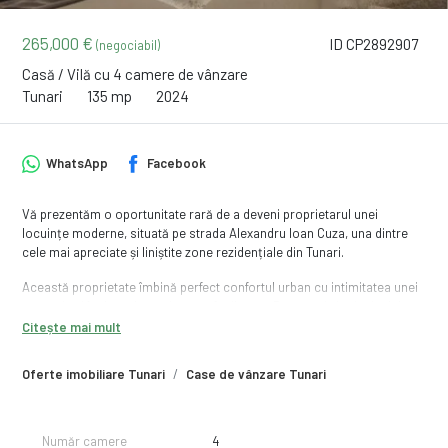
265,000 €
ID CP2892907
(negociabil)
Casă / Vilă cu 4 camere de vânzare
Tunari
135 mp
2024
WhatsApp
Facebook
Vă prezentăm o oportunitate rară de a deveni proprietarul unei
locuințe moderne, situată pe strada Alexandru Ioan Cuza, una dintre
cele mai apreciate și liniștite zone rezidențiale din Tunari.
Această proprietate îmbină perfect confortul urban cu intimitatea unei
comunități în dezvoltare și acces facil către București și principalele
puncte de interes din nordul Capitalei. Se accepta si schimburi de
Citește mai mult
locuinta
Oferte imobiliare Tunari
Case de vânzare Tunari
Detalii generale:
-Suprafață teren: 300 mp
-Suprafață utilă: 135 mp
-Regim de înălțime: P+1
Număr camere
4