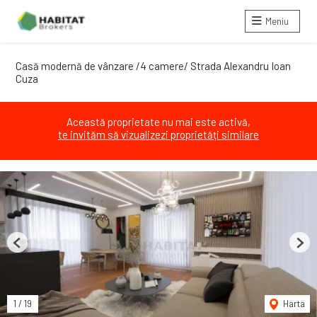
Meniu
Casă modernă de vânzare /4 camere/ Strada Alexandru Ioan
Cuza
Această proprietate nu mai este activă,
te invităm să vizualizezi proprietăți similare
Previous
Next
1
/
19
Harta