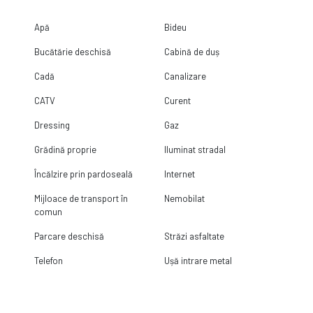
Apă
Bideu
Bucătărie deschisă
Cabină de duș
Cadă
Canalizare
CATV
Curent
Dressing
Gaz
Grădină proprie
Iluminat stradal
Încălzire prin pardoseală
Internet
Mijloace de transport în
Nemobilat
comun
Parcare deschisă
Străzi asfaltate
Telefon
Ușă intrare metal