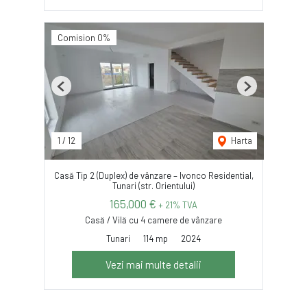
Comision 0%
Previous
Next
1
/
12
Harta
Casă Tip 2 (Duplex) de vânzare – Ivonco Residential,
Tunari (str. Orientului)
165,000 €
+ 21% TVA
Casă / Vilă cu 4 camere de vânzare
Tunari
114 mp
2024
Vezi mai multe detalii