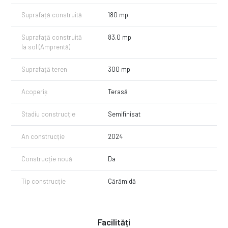
Pret 265.000 euro/TVA inclus
Suprafață construită
180 mp
Comision 0%
Pentru mai multe detalii sau pentru a programa o vizionare, nu ezitați
Suprafață construită
83.0 mp
să mă contactați. Proprietatea poate fi vizitată la cerere.
la sol (Amprentă)
_______________________________________________________________________
Suprafață teren
300 mp
ℹ️Buget insuficient? La HABITAT Brokers ai serviciu de finanțare inclus:
Identificăm tipul de credit ideal.
Acoperiș
Terasă
Simulăm rata. Comparăm ofertele actuale din piață.
Depunem dosarul și stăm în legătură cu banca până la aprobare.
Stadiu construcție
Semifinisat
Totul cu ZERO costuri suplimentare.
Contactează-ne azi pentru o analiză gratuită!
An construcție
2024
Construcție nouă
Da
Tip construcție
Cărămidă
Facilități