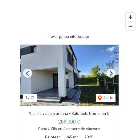
Te-ar putea interesa și:
Previous
Next
1
/
10
Harta
Vila individuala urbana - Balotesti. Comision 0
266,000 €
Casă / Vilă cu 4 camere de vânzare
Balotesti
145 mp
2025