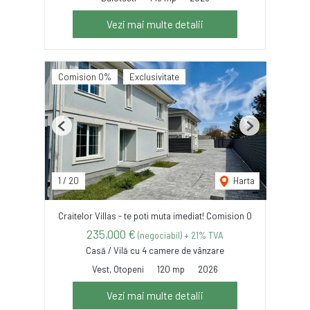
Vezi mai multe detalii
Comision 0%
Exclusivitate
Previous
Next
1
/
20
Harta
Craitelor Villas - te poti muta imediat! Comision 0
235,000 €
(negociabil) + 21% TVA
Casă / Vilă cu 4 camere de vânzare
Vest, Otopeni
120 mp
2026
Vezi mai multe detalii