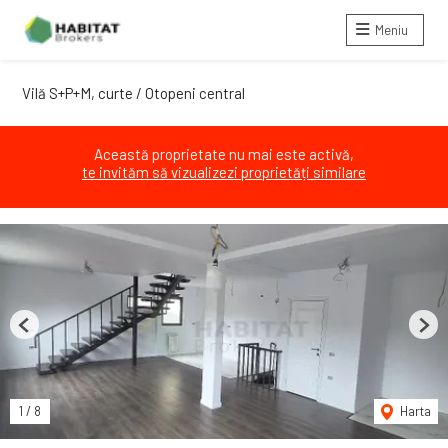
Meniu
Vilă S+P+M, curte / Otopeni central
Această proprietate nu mai este activă,
te invităm să vizualizezi proprietăți similare
Previous
Next
1
/
8
Harta