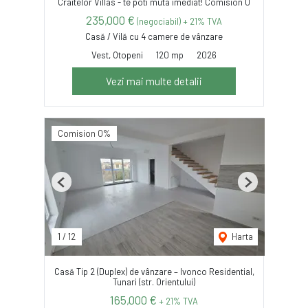
Craitelor Villas - te poti muta imediat! Comision 0
235,000 €
(negociabil) + 21% TVA
Casă / Vilă cu 4 camere de vânzare
Vest, Otopeni
120 mp
2026
Vezi mai multe detalii
Comision 0%
Previous
Next
1
/
12
Harta
Casă Tip 2 (Duplex) de vânzare – Ivonco Residential,
Tunari (str. Orientului)
165,000 €
+ 21% TVA