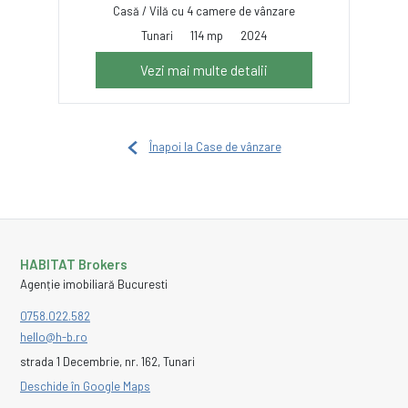
Casă / Vilă cu 4 camere de vânzare
Tunari
114 mp
2024
Vezi mai multe detalii
Înapoi la Case de vânzare
HABITAT Brokers
Agenție imobiliară Bucuresti
0758.022.582
hello@h-b.ro
strada 1 Decembrie, nr. 162, Tunari
Deschide în Google Maps