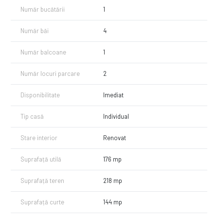
Un avantaj important îl reprezintă localizarea: stația de metrou din
Număr bucătării
1
centrul Otopeni se află la doar 5 minute de mers pe jos, facilitând
accesul rapid către oraș.
Număr băi
4
Pentru mai multe detalii sau pentru programarea unei vizionări, vă
aștept să mă contactați.
Număr balcoane
1
Număr locuri parcare
2
Disponibilitate
Imediat
Tip casă
Individual
Stare interior
Renovat
Suprafață utilă
176 mp
Suprafață teren
218 mp
Suprafață curte
144 mp