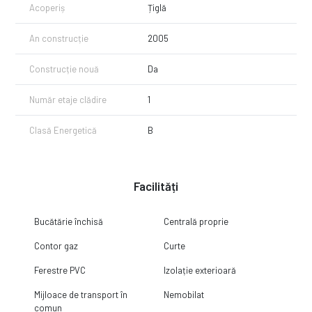
Acoperiș
Țiglă
An construcție
2005
Construcție nouă
Da
Număr etaje clădire
1
Clasă Energetică
B
Facilități
Bucătărie închisă
Centrală proprie
Contor gaz
Curte
Ferestre PVC
Izolație exterioară
Mijloace de transport în
Nemobilat
comun