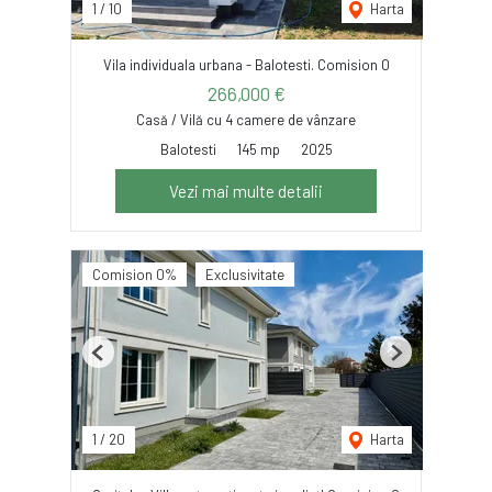
1
/
10
Harta
Vila individuala urbana - Balotesti. Comision 0
266,000 €
Casă / Vilă cu 4 camere de vânzare
Balotesti
145 mp
2025
Vezi mai multe detalii
Comision 0%
Exclusivitate
Previous
Next
1
/
20
Harta