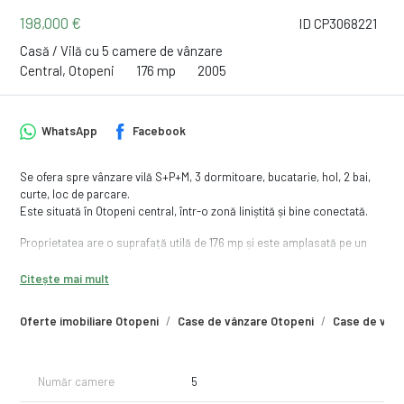
198,000 €
ID CP3068221
Casă / Vilă cu 5 camere de vânzare
Central, Otopeni
176 mp
2005
WhatsApp
Facebook
Se ofera spre vânzare vilă S+P+M, 3 dormitoare, bucatarie, hol, 2 bai,
curte, loc de parcare.
Este situată în Otopeni central, într-o zonă liniștită și bine conectată.
Proprietatea are o suprafață utilă de 176 mp și este amplasată pe un
teren cu curte individuală de 218 mp.
Citește mai mult
Vila este racordată la toate utilitățile complet funcționale, gata pentru
mutare imediată.
Oferte imobiliare Otopeni
Case de vânzare Otopeni
Case de vânz
Compartimentarea pe Subsol + Parter + Mansardă oferă spații
generoase și versatile, potrivite atât pentru locuit, cât și pentru
amenajări personalizate.
Număr camere
5