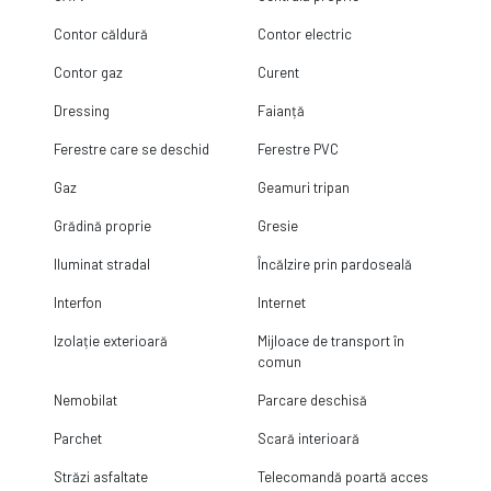
Contor căldură
Contor electric
Contor gaz
Curent
Dressing
Faianță
Ferestre care se deschid
Ferestre PVC
Gaz
Geamuri tripan
Grădină proprie
Gresie
Iluminat stradal
Încălzire prin pardoseală
Interfon
Internet
Izolație exterioară
Mijloace de transport în
comun
Nemobilat
Parcare deschisă
Parchet
Scară interioară
Străzi asfaltate
Telecomandă poartă acces