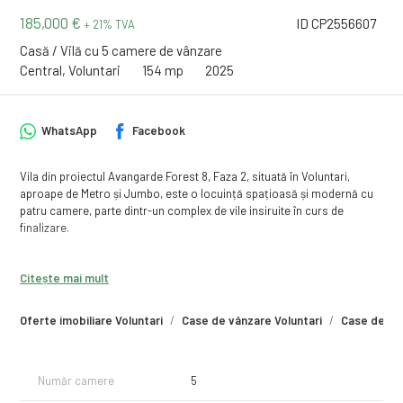
185,000 €
ID CP2556607
+ 21% TVA
Casă / Vilă cu 5 camere de vânzare
Central, Voluntari
154 mp
2025
WhatsApp
Facebook
Vila din proiectul Avangarde Forest 8, Faza 2, situată în Voluntari,
aproape de Metro și Jumbo, este o locuință spațioasă și modernă cu
patru camere, parte dintr-un complex de vile insiruite în curs de
finalizare.
Structura locuinței este dispusă pe trei nivele, oferind un design
funcțional și confortabil:
Citește mai mult
Parterul: Aici găsim o bucătărie open space conectată la living, cu
Oferte imobiliare Voluntari
Case de vânzare Voluntari
Case de vân
acces direct în curtea casei, facilitând interacțiunea socială și accesul
facil către zona de relaxare în aer liber. De asemenea, parterul include
o baie și un spațiu de depozitare, asigurând practicitate și utilitate în
viața de zi cu zi.
Număr camere
5