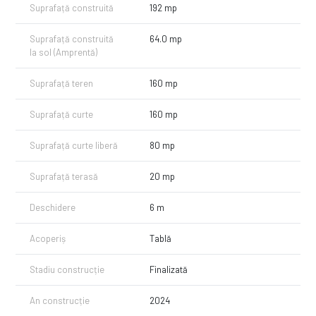
Suprafață construită
192 mp
Suprafață construită
64.0 mp
la sol (Amprentă)
Suprafață teren
160 mp
Suprafață curte
160 mp
Suprafață curte liberă
80 mp
Suprafață terasă
20 mp
Deschidere
6 m
Acoperiș
Tablă
Stadiu construcție
Finalizată
An construcție
2024