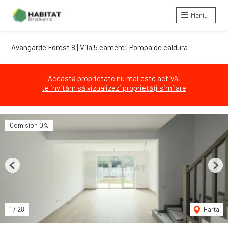
Meniu
Avangarde Forest 8 | Vila 5 camere | Pompa de caldura
Această proprietate nu mai este activă,
te invităm să vizualizezi proprietăți similare
Comision 0%
Previous
Next
1
/
28
Harta