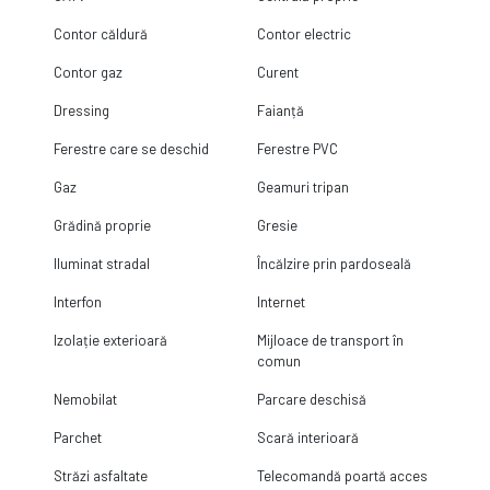
Contor căldură
Contor electric
Contor gaz
Curent
Dressing
Faianță
Ferestre care se deschid
Ferestre PVC
Gaz
Geamuri tripan
Grădină proprie
Gresie
Iluminat stradal
Încălzire prin pardoseală
Interfon
Internet
Izolație exterioară
Mijloace de transport în
comun
Nemobilat
Parcare deschisă
Parchet
Scară interioară
Străzi asfaltate
Telecomandă poartă acces