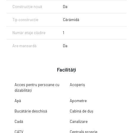
Construcție nouă
Da
Tip construcție
Cărămidă
Număr etaje clădire
1
Are mansardă
Da
Facilități
Acces pentru persoane cu
Acoperiș
dizabilități
Apă
Apometre
Bucătărie deschisă
Cabină de duș
Cadă
Canalizare
CATV
Centrală proprie