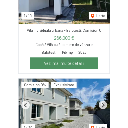
1
/
10
Harta
Vila individuala urbana - Balotesti. Comision 0
266,000 €
Casă / Vilă cu 4 camere de vânzare
Balotesti
145 mp
2025
Vezi mai multe detalii
Comision 0%
Exclusivitate
Previous
Next
1
/
20
Harta