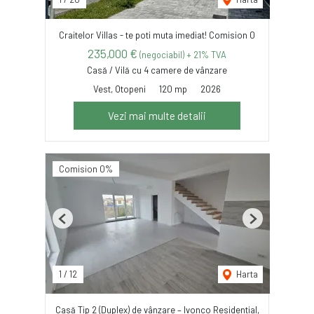
Craitelor Villas - te poti muta imediat! Comision 0
235,000 €
(negociabil) + 21% TVA
Casă / Vilă cu 4 camere de vânzare
Vest, Otopeni
120 mp
2026
Vezi mai multe detalii
Comision 0%
Previous
Next
1
/
12
Harta
Casă Tip 2 (Duplex) de vânzare – Ivonco Residential,