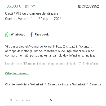
185,000 €
ID CP2679952
+ 21% TVA
Casă / Vilă cu 5 camere de vânzare
Central, Voluntari
154 mp
2024
WhatsApp
Facebook
Vila din proiectul Avangarde Forest 8, Faza 2, situată în Voluntari,
aproape de Metro și Jumbo, reprezintă o locuință modernă și bine
compartimentată, parte dintr-un ansamblu de vile înșiruite, finalizat.
Locuința are 153 mp utili și este dispusă pe trei niveluri (P+1+M), oferind
un design funcțional și confort adaptat unei familii moderne:
Citește mai mult
Parter
• Bucătărie open space conectată cu livingul și acces direct către
Oferte imobiliare Voluntari
Case de vânzare Voluntari
Case de vân
curte – ideală pentru socializare și relaxare în aer liber.
• Baie de serviciu.
• Spațiu de depozitare, care adaugă un plus de practicitate.
Număr camere
5
Etaj