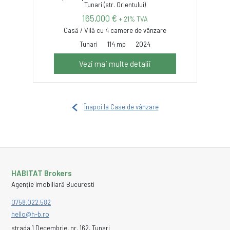
Tunari (str. Orientului)
165,000 €
+ 21% TVA
Casă / Vilă cu 4 camere de vânzare
Tunari
114 mp
2024
Vezi mai multe detalii
Înapoi la Case de vânzare
HABITAT Brokers
Agenție imobiliară Bucuresti
0758.022.582
hello@h-b.ro
strada 1 Decembrie, nr. 162, Tunari