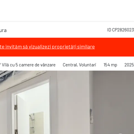
dura
ID CP2826023
te invităm să vizualizezi proprietăți similare
/ Vilă cu 5 camere de vânzare
Central, Voluntari
154 mp
2025