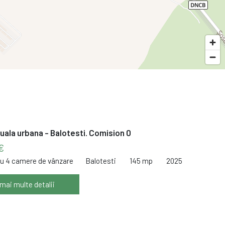
duala urbana - Balotesti. Comision 0
€
cu 4 camere de vânzare
Balotesti
145 mp
2025
 mai multe detalii