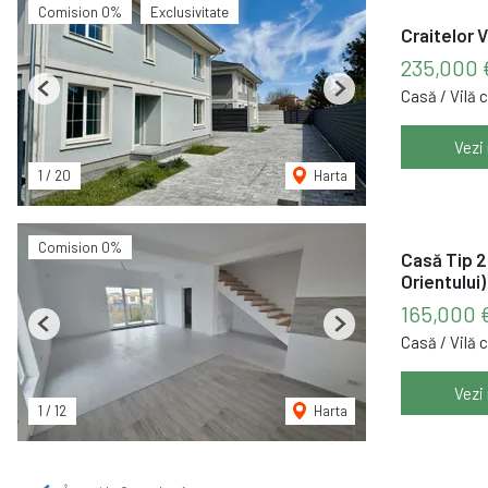
Comision 0%
Exclusivitate
Craitelor 
235,000
Casă / Vilă 
Previous
Next
Vezi
1
/
20
Harta
Comision 0%
Casă Tip 2
Orientului)
165,000 
Previous
Next
Casă / Vilă 
Vezi
1
/
12
Harta