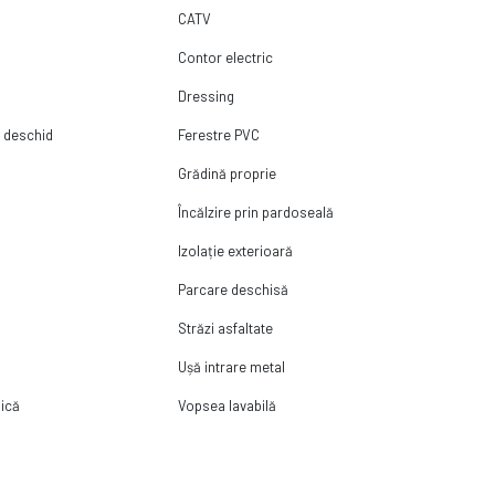
CATV
Contor electric
Dressing
e deschid
Ferestre PVC
Grădină proprie
Încălzire prin pardoseală
Izolație exterioară
Parcare deschisă
Străzi asfaltate
Ușă intrare metal
ică
Vopsea lavabilă