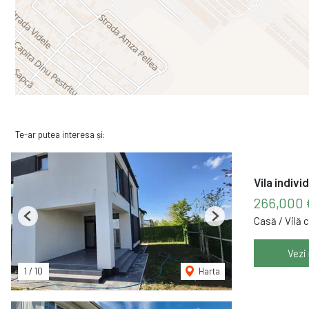
Te-ar putea interesa și:
Vila indivi
266,000 
Casă / Vilă 
Previous
Next
Vezi
1
/
10
Harta