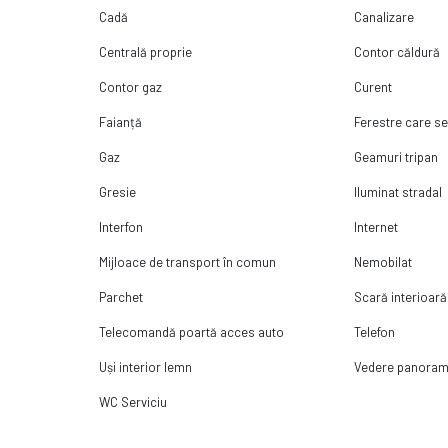
Cadă
Canalizare
Centrală proprie
Contor căldură
Contor gaz
Curent
Faianță
Ferestre care s
Gaz
Geamuri tripan
Gresie
Iluminat stradal
Interfon
Internet
Mijloace de transport în comun
Nemobilat
Parchet
Scară interioară
Telecomandă poartă acces auto
Telefon
Uși interior lemn
Vedere panoram
WC Serviciu