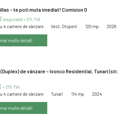
Villas - te poti muta imediat! Comision 0
 €
(negociabil) + 21% TVA
cu 4 camere de vânzare
Vest, Otopeni
120 mp
2026
 mai multe detalii
 (Duplex) de vânzare – Ivonco Residential, Tunari (str.
€
+ 21% TVA
cu 4 camere de vânzare
Tunari
114 mp
2024
 mai multe detalii