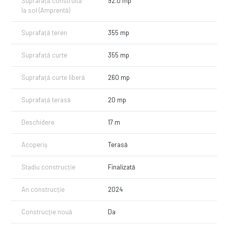
Suprafață construită
92.0 mp
la sol (Amprentă)
Suprafață teren
355 mp
Suprafață curte
355 mp
Suprafață curte liberă
260 mp
Suprafață terasă
20 mp
Deschidere
17 m
Acoperiș
Terasă
Stadiu construcție
Finalizată
An construcție
2024
Construcție nouă
Da