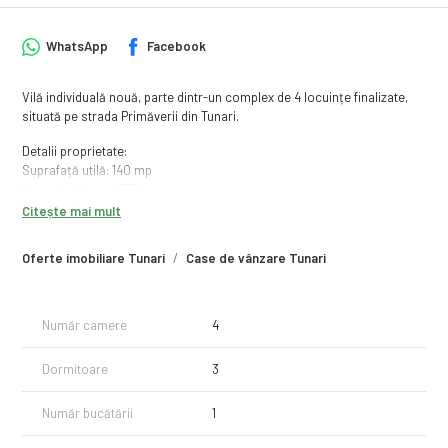
WhatsApp
Facebook
Vilă individuală nouă, parte dintr-un complex de 4 locuințe finalizate,
situată pe strada Primăverii din Tunari.
Detalii proprietate:
Suprafață utilă: 140 mp
Suprafață teren: 355 mp
Terasă generoasă: 20 mp
Citește mai mult
Regim: P+1
Circuit rezidențial închis, cu intimitate și siguranță
Oferte imobiliare Tunari
Case de vânzare Tunari
Compartimentare:
Parter: living spațios cu bucătărie deschisă, baie de serviciu, cameră
de depozitare
Număr camere
4
Etaj: 3 dormitoare, dintre care unul matrimonial cu dressing și baie
proprie, plus încă o baie pe hol
Dormitoare
3
Finisaje & facilități:
Finisaje de calitate superioară
Număr bucătării
1
Toate utilitățile (gaze, curent, apă curentă și canalizare)