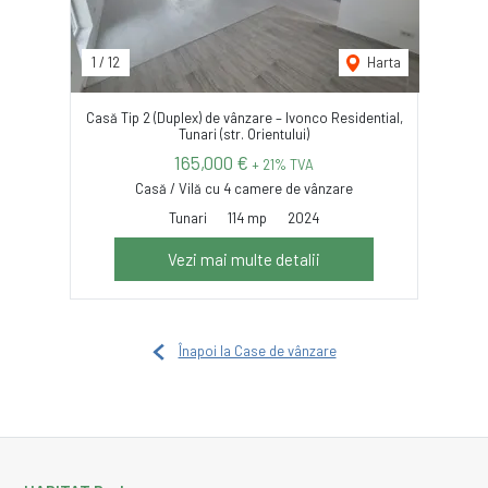
1
/
12
Harta
Casă Tip 2 (Duplex) de vânzare – Ivonco Residential,
Tunari (str. Orientului)
165,000 €
+ 21% TVA
Casă / Vilă cu 4 camere de vânzare
Tunari
114 mp
2024
Vezi mai multe detalii
Înapoi la Case de vânzare