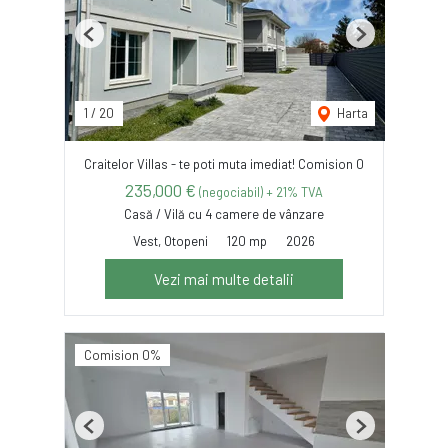
Previous
Next
1
/
20
Harta
Craitelor Villas - te poti muta imediat! Comision 0
235,000 €
(negociabil) + 21% TVA
Casă / Vilă cu 4 camere de vânzare
Vest, Otopeni
120 mp
2026
Vezi mai multe detalii
Comision 0%
Previous
Next