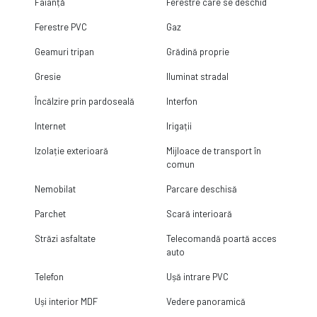
Faianță
Ferestre care se deschid
Ferestre PVC
Gaz
Geamuri tripan
Grădină proprie
Gresie
Iluminat stradal
Încălzire prin pardoseală
Interfon
Internet
Irigații
Izolație exterioară
Mijloace de transport în
comun
Nemobilat
Parcare deschisă
Parchet
Scară interioară
Străzi asfaltate
Telecomandă poartă acces
auto
Telefon
Ușă intrare PVC
Uși interior MDF
Vedere panoramică