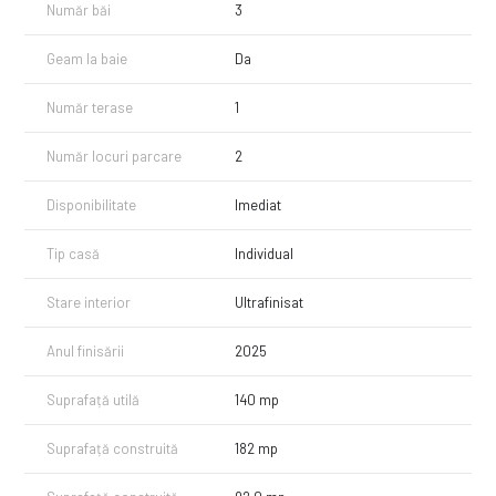
Curte proprie, ideală pentru relaxare sau amenajare grădină
Număr băi
3
Complexul oferă liniște, siguranță și acces facil către București și
Geam la baie
Da
zonele de interes din nordul capitalei.
Număr terase
1
Număr locuri parcare
2
Disponibilitate
Imediat
Tip casă
Individual
Stare interior
Ultrafinisat
Anul finisării
2025
Suprafață utilă
140 mp
Suprafață construită
182 mp