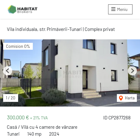
Meniu
Vila individuala, str. Primăverii-Tunari | Complex privat
Comision 0%
Previous
Next
1
/
20
Harta
300,000 €
ID CP2877268
+ 21% TVA
Casă / Vilă cu 4 camere de vânzare
Tunari
140 mp
2024