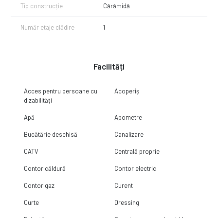
Tip construcție
Cărămidă
Număr etaje clădire
1
Facilități
Acces pentru persoane cu
Acoperiș
dizabilități
Apă
Apometre
Bucătărie deschisă
Canalizare
CATV
Centrală proprie
Contor căldură
Contor electric
Contor gaz
Curent
Curte
Dressing