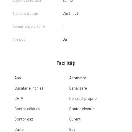
Suprafață terasă
23 mp
Tip construcție
Cărămidă
Număr etaje clădire
1
Are pod
Da
Facilități
Apă
Apometre
Bucătărie închisă
Canalizare
CATV
Centrală proprie
Contor căldură
Contor electric
Contor gaz
Curent
Curte
Gaz