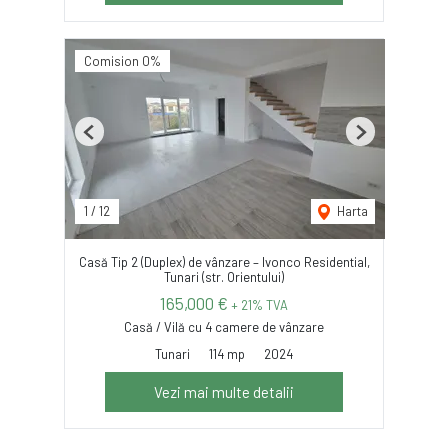
Comision 0%
Previous
Next
1
/
12
Harta
Casă Tip 2 (Duplex) de vânzare – Ivonco Residential,
Tunari (str. Orientului)
165,000 €
+ 21% TVA
Casă / Vilă cu 4 camere de vânzare
Tunari
114 mp
2024
Vezi mai multe detalii