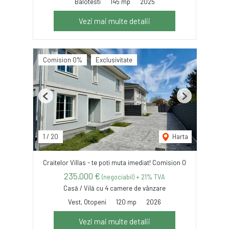
Balotesti
145 mp
2025
Vezi mai multe detalii
Comision 0%
Exclusivitate
Previous
Next
1
/
20
Harta
Craitelor Villas - te poti muta imediat! Comision 0
235,000 €
(negociabil) + 21% TVA
Casă / Vilă cu 4 camere de vânzare
Vest, Otopeni
120 mp
2026
Vezi mai multe detalii