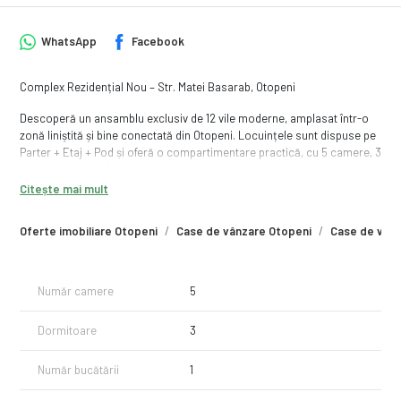
WhatsApp
Facebook
Complex Rezidențial Nou – Str. Matei Basarab, Otopeni
Descoperă un ansamblu exclusiv de 12 vile moderne, amplasat într-o
zonă liniștită și bine conectată din Otopeni. Locuințele sunt dispuse pe
Parter + Etaj + Pod și oferă o compartimentare practică, cu 5 camere, 3
băi, bucătărie, debara și spațiu pentru dressing.
Citește mai mult
Casele beneficiază de încălzire în pardoseală, finisaje moderne și
posibilitatea personalizării etajului împreună cu viitorul proprietar. În
Oferte imobiliare Otopeni
Case de vânzare Otopeni
Case de vânz
apropiere se află supermarketuri, școli, grădinițe, farmacii, Aeroportul
Henri Coandă.
Predare estimată: decembrie 2026 sau mai devreme, în funcție de
Număr camere
5
stadiul lucrărilor.
Dormitoare
3
Locuința ideală pentru o familie care își dorește confort, spațiu și
acces rapid către București.
Număr bucătării
1
ℹ️Buget insuficient? La HABITAT Brokers ai serviciu de finanțare inclus:
Identificăm tipul de credit ideal.