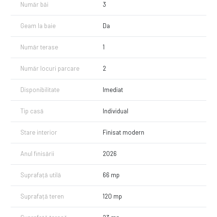
Număr băi
3
Simulăm rata. Comparăm ofertele actuale din piață.
Depunem dosarul și stăm în legătură cu banca până la aprobare.
Totul cu ZERO costuri suplimentare.
Geam la baie
Da
Contactează-ne azi pentru o analiză gratuită!
Număr terase
1
Număr locuri parcare
2
Disponibilitate
Imediat
Tip casă
Individual
Stare interior
Finisat modern
Anul finisării
2026
Suprafață utilă
66 mp
Suprafață teren
120 mp