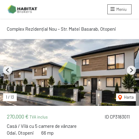
Meniu
Complex Rezidențial Nou – Str. Matei Basarab, Otopeni
Previous
Next
1
/
13
Harta
270,000 €
ID CP3183011
TVA inclus
Casă / Vilă cu 5 camere de vânzare
Odai, Otopeni
66 mp