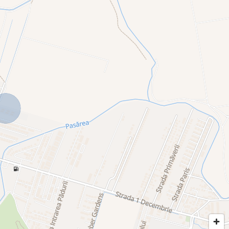
esc mai mult decât o simplă locuință. Proiectul oferă confort, siguranță
iu a fost gândit pentru a asigura un standard ridicat de locuire.
iile care apreciază calitatea, confortul și intimitatea.**
clus: