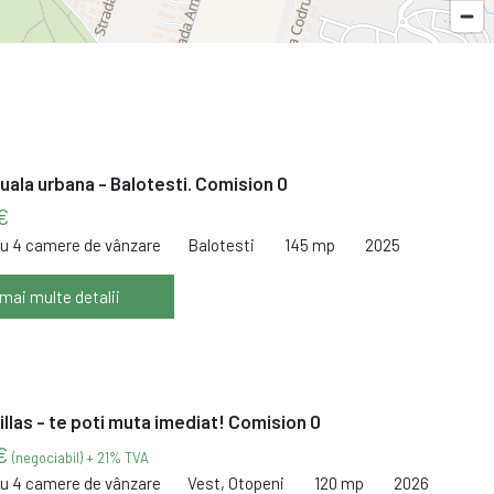
duala urbana - Balotesti. Comision 0
€
cu 4 camere de vânzare
Balotesti
145 mp
2025
 mai multe detalii
Villas - te poti muta imediat! Comision 0
 €
(negociabil) + 21% TVA
cu 4 camere de vânzare
Vest, Otopeni
120 mp
2026