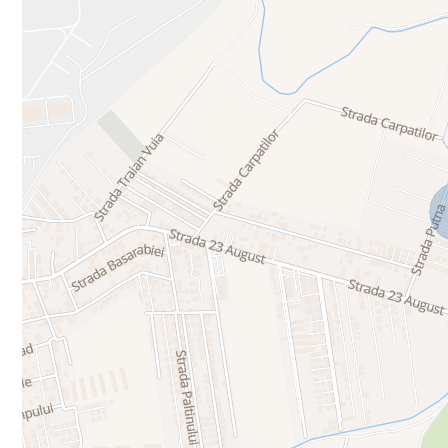
Libertății Villas reprezintă alegerea ideală pentru cei care își dor
și facilități premium într-o comunitate modernă, unde fiecare detal
**Libertății Villas – o comunitate premium, construită pentru famil
Buget insuficient? La HABITAT Brokers ai serviciu de finanțare in
Identificăm tipul de credit ideal.
Simulăm rata. Comparăm ofertele actuale din piață.
Depunem dosarul și stăm în legătură cu banca până la aprobare.
Totul cu ZERO costuri suplimentare.
Contactează-ne azi pentru o analiză gratuită!