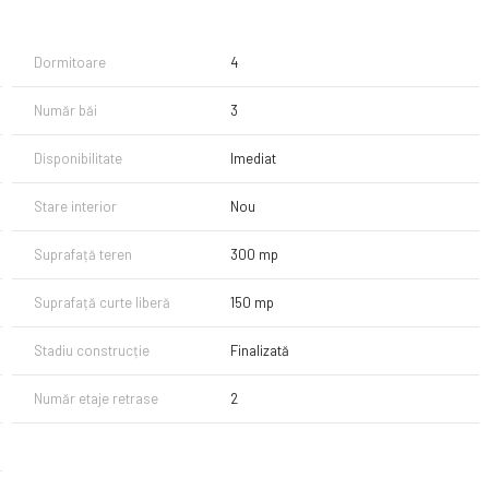
stil de viață modern: școli, grădinițe, restaurante, supermarketuri,
Dormitoare
4
ți sportive și mijloace de transport în comun.
Număr băi
3
Disponibilitate
Imediat
îmbină designul elegant cu funcționalitatea și calitatea execuției,
Stare interior
Nou
pe arter, etaj și mansardă locuibilă, oferind spații generoase, luminoase
Suprafață teren
300 mp
Suprafață curte liberă
150 mp
Stadiu construcție
Finalizată
Număr etaje retrase
2