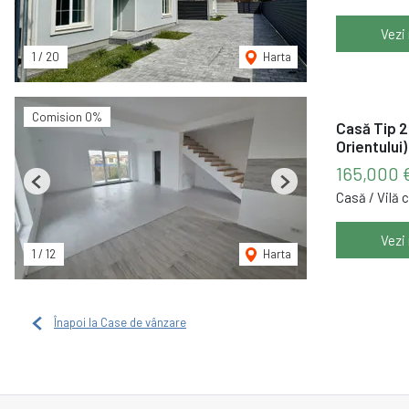
Vezi
1
/
20
Harta
Comision 0%
Casă Tip 2
Orientului)
165,000 
Previous
Next
Casă / Vilă 
Vezi
1
/
12
Harta
Înapoi la Case de vânzare