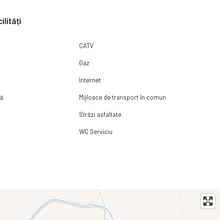
ilități
CATV
Gaz
Internet
ră
Mijloace de transport în comun
 izolare fonică superioară;
Străzi asfaltate
WC Serviciu
idenților complexului.