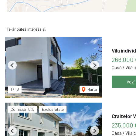
Te-ar putea interesa și:
Vila indivi
266,000 
Casă / Vilă 
Previous
Next
Vezi
1
/
10
Harta
Comision 0%
Exclusivitate
Craitelor 
235,000
Casă / Vilă 
Previous
Next