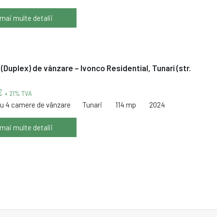
 mai multe detalii
 (Duplex) de vânzare – Ivonco Residential, Tunari (str.
€
+ 21% TVA
cu 4 camere de vânzare
Tunari
114 mp
2024
 mai multe detalii