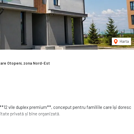
Harta
are Otopeni, zona Nord-Est
 **12 vile duplex premium**, conceput pentru familiile care își doresc
itate privată și bine organizată.
ă liniștită și în continuă dezvoltare, proiectul beneficiază de o
ri Coandă și cu acces rapid către București și principalele zone de