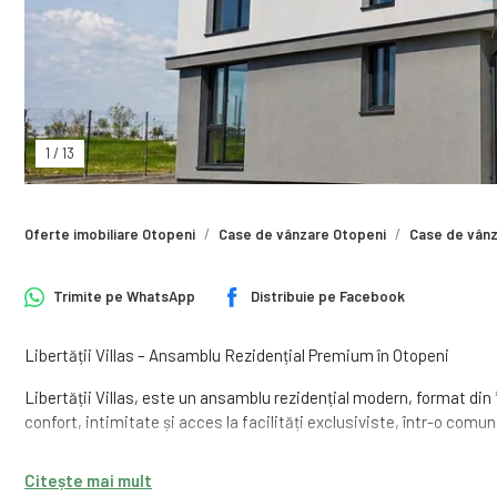
1
/
13
Oferte imobiliare Otopeni
Case de vânzare Otopeni
Case de vânz
Trimite pe
WhatsApp
Distribuie pe
Facebook
Libertății Villas – Ansamblu Rezidențial Premium în Otopeni
Libertății Villas, este un ansamblu rezidențial modern, format din
confort, intimitate și acces la facilități exclusiviste, într-o comun
Amplasat pe Strada Marin Preda din Otopeni, într-o zonă rezidențial
Citește mai mult
locație excelentă, la doar 7 minute de Aeroportul Internațional Hen