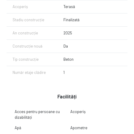
Acoperiș
Terasă
Stadiu construcție
Finalizată
An construcție
2025
Construcție nouă
Da
Tip construcție
Beton
Număr etaje clădire
1
Facilități
Acces pentru persoane cu
Acoperiș
dizabilități
Apă
Apometre