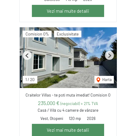
Vezi mai multe detalii
Comision 0%
Exclusivitate
Previous
Next
1
/
20
Harta
Craitelor Villas - te poti muta imediat! Comision 0
235,000 €
(negociabil) + 21% TVA
Casă / Vilă cu 4 camere de vânzare
Vest, Otopeni
120 mp
2026
Vezi mai multe detalii