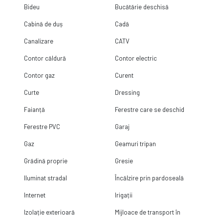
Bideu
Bucătărie deschisă
Cabină de duș
Cadă
Canalizare
CATV
Contor căldură
Contor electric
Contor gaz
Curent
Curte
Dressing
Faianță
Ferestre care se deschid
Ferestre PVC
Garaj
Gaz
Geamuri tripan
Grădină proprie
Gresie
Iluminat stradal
Încălzire prin pardoseală
Internet
Irigații
Izolație exterioară
Mijloace de transport în