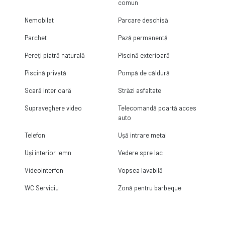
comun
Nemobilat
Parcare deschisă
Parchet
Pază permanentă
Pereți piatră naturală
Piscină exterioară
Piscină privată
Pompă de căldură
Scară interioară
Străzi asfaltate
Supraveghere video
Telecomandă poartă acces
auto
Telefon
Ușă intrare metal
Uși interior lemn
Vedere spre lac
Videointerfon
Vopsea lavabilă
WC Serviciu
Zonă pentru barbeque