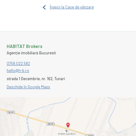
Înapoi la Case de vânzare
HABITAT Brokers
Agenție imobiliară Bucuresti
0758.022.582
hello@h-b.ro
strada 1 Decembrie, nr. 162, Tunari
Deschide în Google Maps