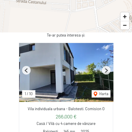
Te-ar putea interesa și:
Previous
Next
1
/
10
Harta
Vila individuala urbana - Balotesti. Comision 0
266,000 €
Casă / Vilă cu 4 camere de vânzare
Balotesti
145 mp
2025