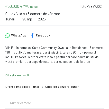
450,000 €
ID CP2877302
TVA inclus
Casă / Vilă cu 6 camere de vânzare
Tunari
190 mp
2025
WhatsApp
Facebook
Vilă P+1 în complex Gated Community-Own Lake Residence – 6 camere,
190 mp utili+ 70 mp terase, garaj, piscină, teren 390 mp – pe malul
lacului Păsărea, o proprietate ideală pentru cei care caută un stil de
viață premium, aproape de natură, dar cu acces rapid la oraș.
Detalii vilă:
Citește mai mult
Suprafață utila: 190 mp+ 70 mp terase
Regim de înălțime: Parter + Etaj (P+1)
Oferte imobiliare Tunari
Case de vânzare Tunari
6 camere în total: 2 livinguri (unul de iarnă), 4 dormitoare și 3 băi
Teren 390 mp
Compartimentare:
Număr camere
6