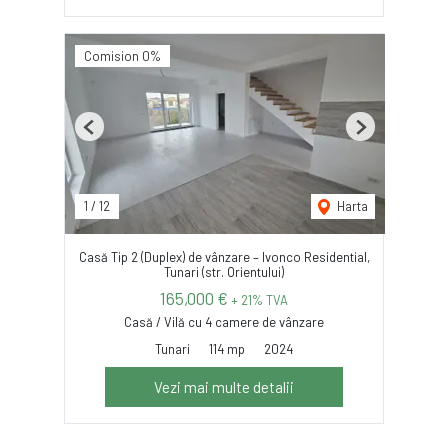
Comision 0%
Previous
Next
1
/
12
Harta
Casă Tip 2 (Duplex) de vânzare – Ivonco Residential,
Tunari (str. Orientului)
165,000 €
+ 21% TVA
Casă / Vilă cu 4 camere de vânzare
Tunari
114 mp
2024
Vezi mai multe detalii