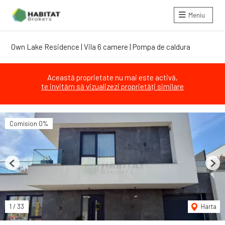
Meniu
Own Lake Residence | Vila 6 camere | Pompa de caldura
Această proprietate nu mai este activă,
te invităm să vizualizezi proprietăți similare
Comision 0%
Previous
Next
1
/
33
Harta